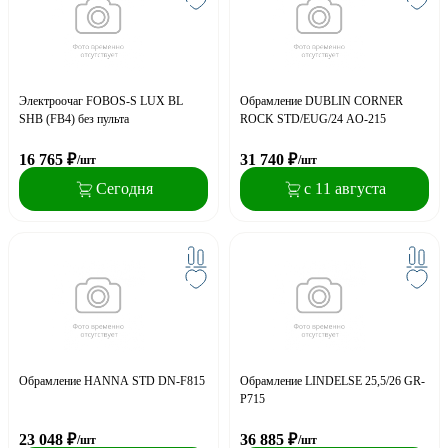
Электроочаг FOBOS-S LUX BL
Обрамление DUBLIN CORNER
SHB (FB4) без пульта
ROCK STD/EUG/24 AO-215
16 765
₽
31 740
₽
/шт
/шт
Сегодня
с 11 августа
Обрамление HANNA STD DN-F815
Обрамление LINDELSE 25,5/26 GR-
P715
23 048
₽
36 885
₽
/шт
/шт