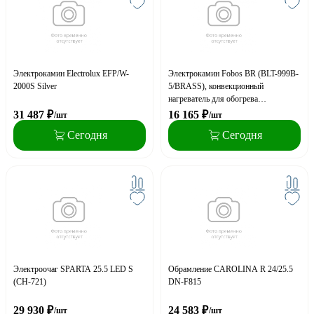
Электрокамин Electrolux EFP/W-
Электрокамин Fobos BR (BLT-999B-
2000S Silver
5/BRASS), конвекционный
нагреватель для обогрева
пространства и обогрева грунта
31 487
₽
16 165
₽
/шт
/шт
Сегодня
Сегодня
Электроочаг SPARTA 25.5 LED S
Обрамление CAROLINA R 24/25.5
(CH-721)
DN-F815
29 930
₽
24 583
₽
/шт
/шт