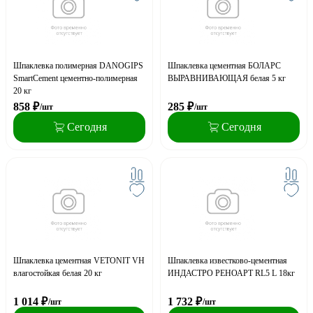
Шпаклевка полимерная DANOGIPS
Шпаклевка цементная БОЛАРС
SmartCement цементно-полимерная
ВЫРАВНИВАЮЩАЯ белая 5 кг
20 кг
858
₽
285
₽
/шт
/шт
Сегодня
Сегодня
Шпаклевка цементная VETONIT VH
Шпаклевка известково-цементная
влагостойкая белая 20 кг
ИНДАСТРО РЕНОАРТ RL5 L 18кг
1 014
₽
1 732
₽
/шт
/шт