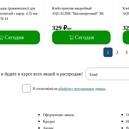
адок (ремкомплект) для
Клей-герметик анаэробный
Кле
есителей с картр. d.35 мм
AQUALINK "Высокопрочный" 30г
AQU
 № 14
329
₽
32
/шт
Сегодня
Сегодня
<
1
2
3
 будьте в курсе всех акций и распродаж!
Email
я согласен(на) на
обработку персональных данных
.
Оформление заказа
О
Кредит
Н
Акции
В