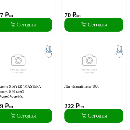
7
₽
70
₽
/шт
/шт
Сегодня
Сегодня
лента STAYER "MASTER",
Лён чёсаный пакет 100 г
ность 0,40 г/см3,
75ммх25ммх10м
9
₽
222
₽
/шт
/шт
Сегодня
Сегодня