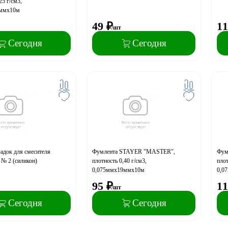
25 г/см3,
9ммх10м
49
₽
11
/шт
Сегодня
Сегодня
адок для смесителя
Фумлента STAYER "MASTER",
Фум
 № 2 (силикон)
плотность 0,40 г/см3,
плот
0,075ммх19ммх10м
0,0
95
₽
11
/шт
Сегодня
Сегодня