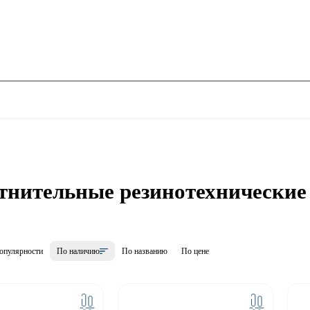
тнительные резинотехнические
опулярности
По наличию
По названию
По цене