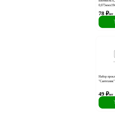
плотность 0,
0,075ммх1
78
₽
/шт
Набор прокл
"Сантехник"
49
₽
/шт