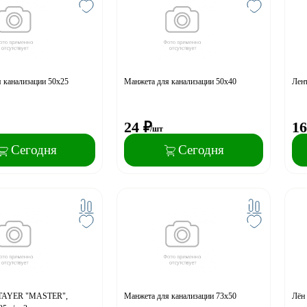
 канализации 50х25
Манжета для канализации 50х40
Лен
24
₽
16
/шт
Сегодня
Сегодня
STAYER "MASTER",
Манжета для канализации 73х50
Лён 