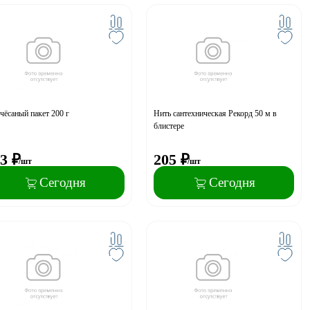
чёсаный пакет 200 г
Нить сантехническая Рекорд 50 м в
блистере
3
₽
205
₽
/шт
/шт
Сегодня
Сегодня