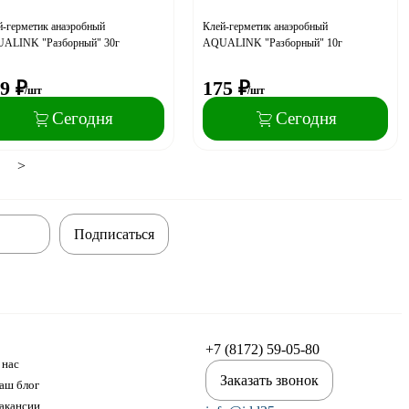
й-герметик анаэробный
Клей-герметик анаэробный
ALINK "Разборный" 30г
AQUALINK "Разборный" 10г
9
₽
175
₽
/шт
/шт
Сегодня
Сегодня
>
Подписаться
+7 (8172) 59-05-80
 нас
Заказать звонок
аш блог
акансии