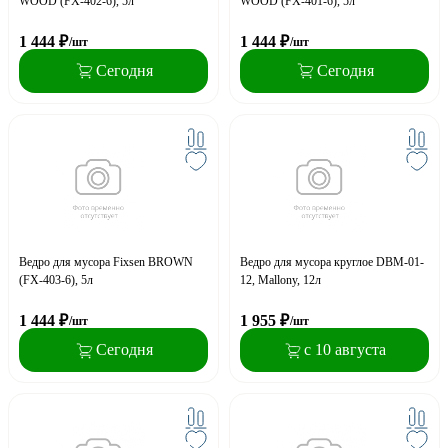
WOOD (FX-402-6), 5л
WOOD (FX-401-6), 5л
1 444
₽
1 444
₽
/шт
/шт
Сегодня
Сегодня
Ведро для мусора Fixsen BROWN
Ведро для мусора круглое DBM-01-
(FX-403-6), 5л
12, Mallony, 12л
1 444
₽
1 955
₽
/шт
/шт
Сегодня
с 10 августа