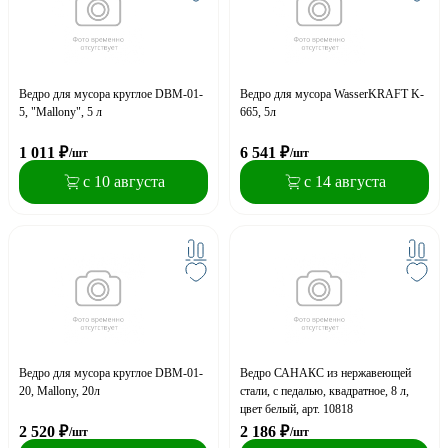
Ведро для мусора круглое DBM-01-
Ведро для мусора WasserKRAFT K-
5, "Mallony", 5 л
665, 5л
1 011
₽
6 541
₽
/шт
/шт
с 10 августа
с 14 августа
Ведро для мусора круглое DBM-01-
Ведро САНАКС из нержавеющей
20, Mallony, 20л
стали, с педалью, квадратное, 8 л,
цвет белый, арт. 10818
2 520
₽
2 186
₽
/шт
/шт