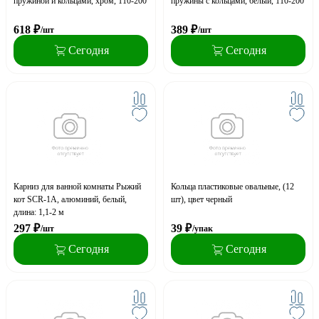
пружиной и кольцами, хром, 110-200
пружины с кольцами, белый, 110-200
618
₽
389
₽
/шт
/шт
Сегодня
Сегодня
Карниз для ванной комнаты Рыжий
Кольца пластиковые овальные, (12
кот SCR-1A, алюминий, белый,
шт), цвет черный
длина: 1,1-2 м
297
₽
39
₽
/шт
/упак
Сегодня
Сегодня