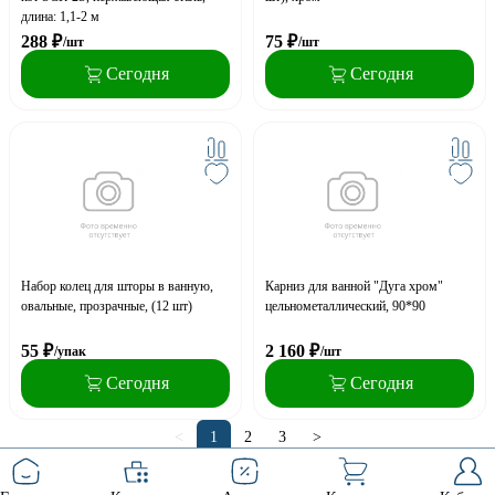
длина: 1,1-2 м
288
₽
75
₽
/шт
/шт
Сегодня
Сегодня
Набор колец для шторы в ванную,
Карниз для ванной "Дуга хром"
овальные, прозрачные, (12 шт)
цельнометаллический, 90*90
55
₽
2 160
₽
/упак
/шт
Сегодня
Сегодня
<
1
2
3
>