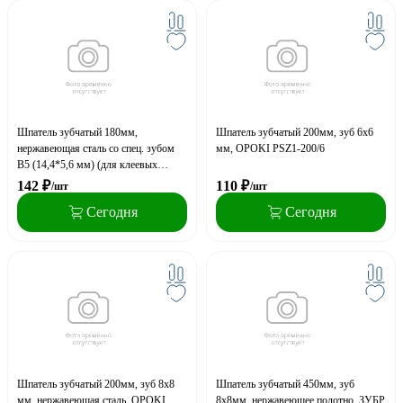
Шпатель зубчатый 180мм,
Шпатель зубчатый 200мм, зуб 6х6
нержавеющая сталь со спец. зубом
мм, OPOKI PSZ1-200/6
В5 (14,4*5,6 мм) (для клеевых
растворов), JETTOOLS
142
₽
110
₽
/шт
/шт
Сегодня
Сегодня
Шпатель зубчатый 200мм, зуб 8х8
Шпатель зубчатый 450мм, зуб
мм, нержавеющая сталь, OPOKI
8х8мм, нержавеющее полотно, ЗУБР