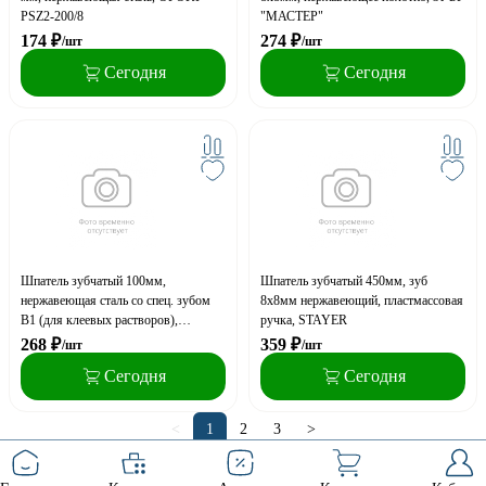
PSZ2-200/8
"МАСТЕР"
174
₽
274
₽
/шт
/шт
Сегодня
Сегодня
Шпатель зубчатый 100мм,
Шпатель зубчатый 450мм, зуб
нержавеющая сталь со спец. зубом
8х8мм нержавеющий, пластмассовая
В1 (для клеевых растворов),
ручка, STAYER
JETTOOLS
268
₽
359
₽
/шт
/шт
Сегодня
Сегодня
<
1
2
3
>