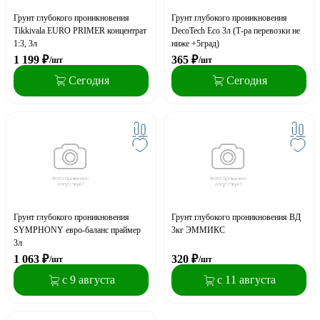
Грунт глубокого проникновения
Грунт глубокого проникновения
Tikkivala EURO PRIMER концентрат
DecoTech Eco 3л (Т-ра перевозки не
1:3, 3л
ниже +5град)
1 199
₽
365
₽
/шт
/шт
Сегодня
Сегодня
Грунт глубокого проникновения
Грунт глубокого проникновения ВД
SYMPHONY евро-баланс праймер
3кг ЭММИКС
3л
1 063
₽
320
₽
/шт
/шт
с 9 августа
с 11 августа