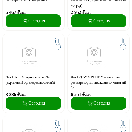
реставратор EP глянцевый 9л
DecoTech 9л (Т-ра перевозки не ниже
+5град)
6 467
₽
2 952
₽
/шт
/шт
Сегодня
Сегодня
Лак DALI Мокрый камень 9л
Лак ВД SYMPHONY антисептик
(акриловый органорастворимый)
реставратор EP шелковисто-матовый
9л
8 386
₽
6 551
₽
/шт
/шт
Сегодня
Сегодня