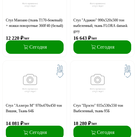
Стул Манзано (ткань Т170-бежевый)
Стул "Адажио" 990х520х500 тон
+ ножки поворотные 360F40 (белый)
выбеленный, ткань FLORA damask
grey
12 220
₽
16 643
₽
/шт
/шт
Сегодня
Сегодня
Стул "Аллегро М" 970х470х450 тон
Стул "Прэсто" 935х530х550 тон
Вишня, Ткань 64Б
Выбеленный, ткань 95Б
14 081
₽
18 280
₽
/шт
/шт
Сегодня
Сегодня