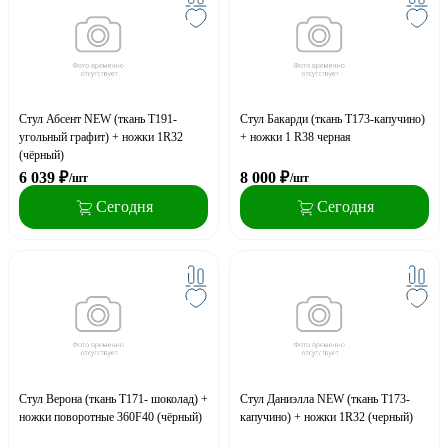
Стул Абсент NEW (ткань Т191-
Стул Бакарди (ткань Т173-капучино)
угольный графит) + ножки 1R32
+ ножки 1 R38 черная
(чёрный)
6 039
₽
8 000
₽
/шт
/шт
Сегодня
Сегодня
Стул Верона (ткань Т171- шоколад) +
Стул Даниэлла NEW (ткань Т173-
ножки поворотные 360F40 (чёрный)
капучино) + ножки 1R32 (черный)