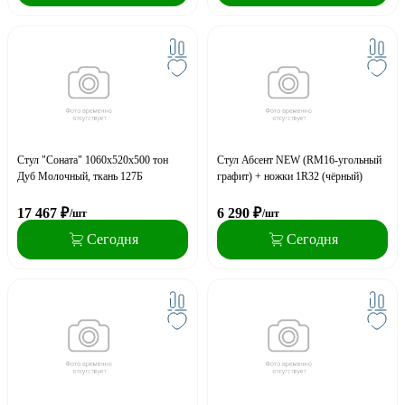
Стул "Соната" 1060х520х500 тон
Стул Абсент NEW (RM16-угольный
Дуб Молочный, ткань 127Б
графит) + ножки 1R32 (чёрный)
17 467
₽
6 290
₽
/шт
/шт
Сегодня
Сегодня