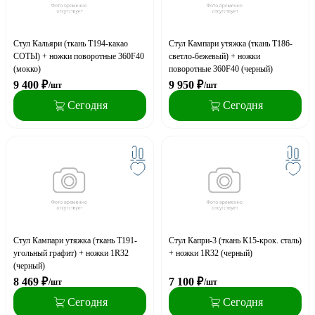
Стул Кальяри (ткань Т194-какао
Стул Кампари утяжка (ткань Т186-
СОТЫ) + ножки поворотные 360F40
светло-бежевый) + ножки
(мокко)
поворотные 360F40 (черный)
9 400
₽
9 950
₽
/шт
/шт
Сегодня
Сегодня
Стул Кампари утяжка (ткань Т191-
Стул Капри-3 (ткань К15-крок. сталь)
угольный графит) + ножки 1R32
+ ножки 1R32 (черный)
(черный)
8 469
₽
7 100
₽
/шт
/шт
Сегодня
Сегодня