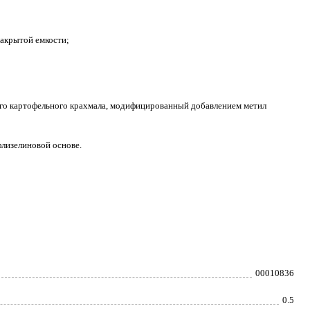
закрытой емкости;
ого картофельного крахмала, модифицированный добавлением метил
флизелиновой основе.
00010836
0.5