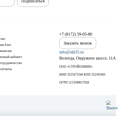
Подписаться
+7 (8172) 59-05-80
 нас
Заказать звонок
аш блог
акансии
info@idd35.ru
ичный кабинет
Вологда, Окружное шоссе, 11А
отрудничество
ООО «СТРОЙОЛИМП»
онтакты
ИНН 3525475546 КПП 352501001
ОГРН 1213500017928