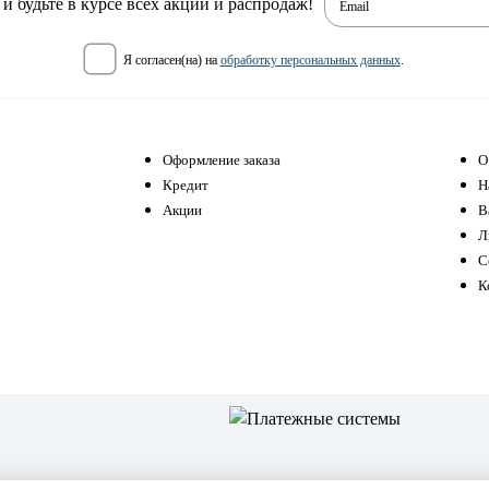
 будьте в курсе всех акций и распродаж!
Email
я согласен(на) на
обработку персональных данных
.
Оформление заказа
О
Кредит
Н
Акции
В
Л
С
К