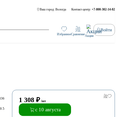
Ваш город:
Вологда
Контакт-центр:
+7-800-302-14-02
Войти
Избранное
Сравнение
Акции
1 308
₽
836
/шт
0.5
с 10 августа