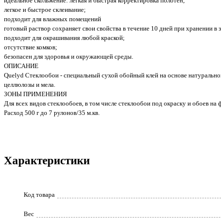
идеальное скольжение: легкая и быстрая корректировка полотен;
легкое и быстрое склеивание;
подходит для влажных помещений
готовый раствор сохраняет свои свойства в течение 10 дней при хранении в 
подходит для окрашивания любой краской;
отсутствие комков;
безопасен для здоровья и окружающей среды.
ОПИСАНИЕ
Quelyd Стеклообои - специальный сухой обойный клей на основе натуральн
целлюлозы и мела.
ЗОНЫ ПРИМЕНЕНИЯ
Для всех видов стеклообоев, в том числе стеклообои под окраску и обоев на 
Расход 500 г до 7 рулонов/35 м.кв.
Характеристики
Код товара
Вес