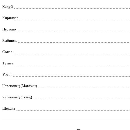
Кадуй
Кириллов
Пестово
Рыбинск
Сокол
Тутаев
Углич
Череповец (Магазин)
Череповец (склад)
Шексна