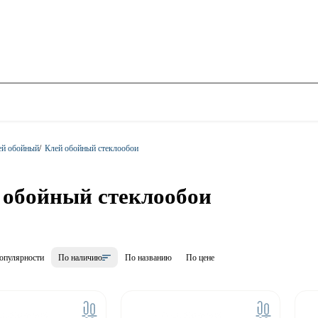
ей обойный
/
Клей обойный стеклообои
 обойный стеклообои
опулярности
По наличию
По названию
По цене