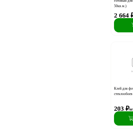
готовый для 
50кв.м.)
2 664
Клей для фо
стеклообоев
203
₽
/ш