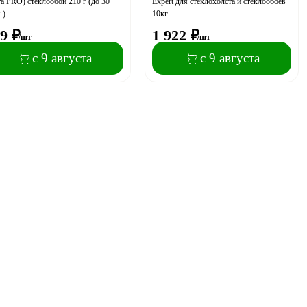
ra PRO) стеклообои 210 г (до 30
Expert для стеклохолста и стеклообоев
.)
10кг
9
₽
1 922
₽
/шт
/шт
с 9 августа
с 9 августа