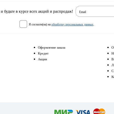
 будьте в курсе всех акций и распродаж!
Email
я согласен(на) на
обработку персональных данных
.
Оформление заказа
О
Кредит
Н
Акции
В
Л
С
К