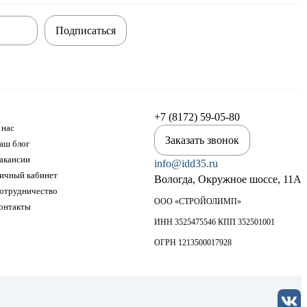
Подписаться
+7 (8172) 59-05-80
 нас
Заказать звонок
аш блог
акансии
info@idd35.ru
ичный кабинет
Вологда, Окружное шоссе, 11А
отрудничество
ООО «СТРОЙОЛИМП»
онтакты
ИНН 3525475546 КПП 352501001
ОГРН 1213500017928