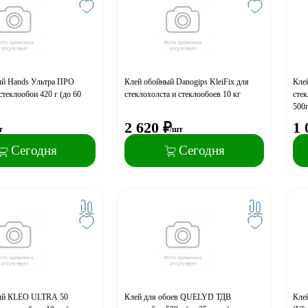
ый Hands Ультра ПРО
Клей обойный Danogips KleiFix для
Кле
стеклообои 420 г (до 60
стеклохолста и стеклообоев 10 кг
стек
500г
2 620
₽
1 
т
/шт
Сегодня
Сегодня
ый КLEO ULTRA 50
Клей для обоев QUELYD ТДВ
Кле