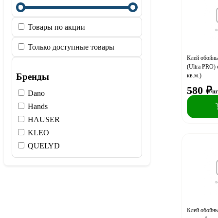
Товары по акции
Только доступные товары
Клей обойн
(Ultra PRO) 
Бренды
кв.м.)
580
₽
/ш
Dano
Hands
HAUSER
KLEO
QUELYD
Клей обойн