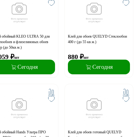
й обойный KLEO ULTRA 50 для
Клей для обоев QUELYD Стеклообои
лообоев и флизелиновых обоев
400 г (до 55 кв.м.)
р (до 50кв.м.)
059
₽
880
₽
/шт
/шт
Сегодня
Сегодня
й обойный Hands Ультра ПРО
Клей для обоев готовый QUELYD