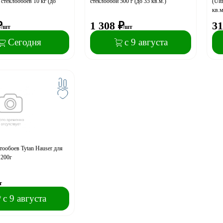
стеклообоев 10 кг (до
стеклообои 500 г (до 35 кв.м.)
(Ult
кв.м
₽
1 308
₽
31
/шт
/шт
Сегодня
с 9 августа
тообоев Tytan Hauser для
 200г
т
с 9 августа