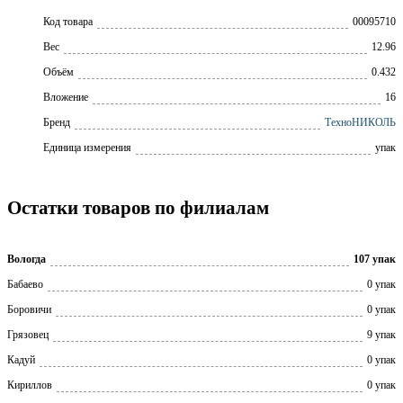
Код товара
00095710
Вес
12.96
Объём
0.432
Вложение
16
Бренд
ТехноНИКОЛЬ
Единица измерения
упак
Остатки товаров по филиалам
Вологда
107 упак
Бабаево
0 упак
Боровичи
0 упак
Грязовец
9 упак
Кадуй
0 упак
Кириллов
0 упак