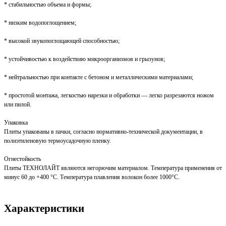
* стабильностью объема и формы;
* низким водопоглощением;
* высокой звукопоглощающей способностью;
* устойчивостью к воздействию микроорганизмов и грызунов;
* нейтральностью при контакте с бетоном и металлическими материалами;
* простотой монтажа, легкостью нарезки и обработки — легко разрезаются ножом
или пилой.
Упаковка
Плиты упакованы в пачки, согласно нормативно-технической документации, в
полиэтиленовую термоусадочную пленку.
Огнестойкость
Плиты ТЕХНОЛАЙТ являются негорючим материалом. Температура применения от
минус 60 до +400 °С. Температура плавления волокон более 1000°С.
Характеристики