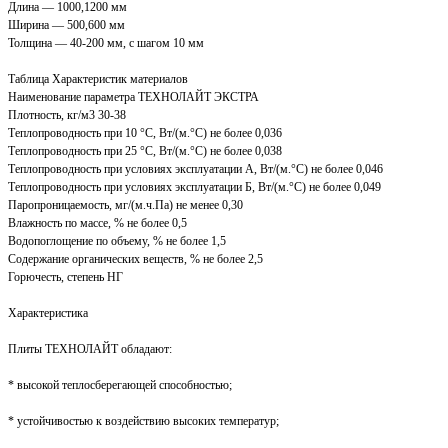
Длина — 1000,1200 мм
Ширина — 500,600 мм
Толщина — 40-200 мм, с шагом 10 мм
Таблица Характеристик материалов
Наименование параметра ТЕХНОЛАЙТ ЭКСТРА
Плотность, кг/м3 30-38
Теплопроводность при 10 °С, Вт/(м.°C) не более 0,036
Теплопроводность при 25 °С, Вт/(м.°C) не более 0,038
Теплопроводность при условиях эксплуатации А, Вт/(м.°C) не более 0,046
Теплопроводность при условиях эксплуатации Б, Вт/(м.°C) не более 0,049
Паропроницаемость, мг/(м.ч.Па) не менее 0,30
Влажность по массе, % не более 0,5
Водопоглощение по объему, % не более 1,5
Содержание органических веществ, % не более 2,5
Горючесть, степень НГ
Характеристика
Плиты ТЕХНОЛАЙТ обладают:
* высокой теплосберегающей способностью;
* устойчивостью к воздействию высоких температур;