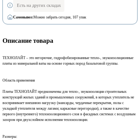
Есть на других складах
Самовывоз:
Можно забрать сегодня
, 107 упак
Описание товара
ТЕХНОЛАЙТ – это негорючие, гидрофобизированные тепло-, звукоизоляционные
плиты из минеральной ваты на основе горных пород базальтовой группы.
Область применения
Плиты ТЕХНОЛАЙТ предназначены для тепло-, звукоизоляции строительных
конструкций жилых зданий и промышленных сооружений, в которых утеплитель не
воспринимает внешнюю нагрузку (мансарды, чердачные перекрытия, полы с
укладкой утеплителя между лагами; каркасные перегородки), а также в качестве
первого (внутреннего) теплоизоляционного слоя в фасадных системах с воздушным
зазором при двухслойном исполнении теплоизоляции.
Размеры: