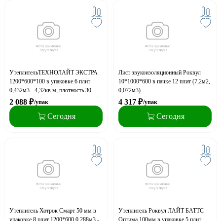
УтеплительТЕХНОЛАЙТ ЭКСТРА
Лист звукоизоляционный Роквул
1200*600*100 в упаковке 6 плит
10*1000*600 в пачке 12 плит (7,2м2,
0,432м3 - 4,32кв.м, плотность 30-
0,072м3)
38кг/м3, 16 упак на поддоне
2 088
₽
4 317
₽
/упак
/упак
Сегодня
Сегодня
Утеплитель Хотрок Смарт 50 мм в
Утеплитель Роквул ЛАЙТ БАТТС
упаковке 8 плит 1200*600 0,288м3 -
Оптима 100мм в упаковке 5 плит