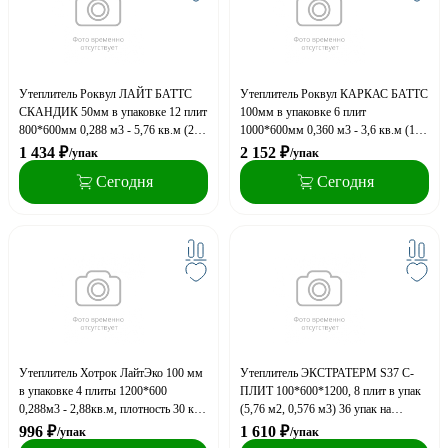
Утеплитель Роквул ЛАЙТ БАТТС
Утеплитель Роквул КАРКАС БАТТС
СКАНДИК 50мм в упаковке 12 плит
100мм в упаковке 6 плит
800*600мм 0,288 м3 - 5,76 кв.м (24
1000*600мм 0,360 м3 - 3,6 кв.м (16
упак. на поддоне) плотность 35кг/м3
упак. на поддоне) плотность 37кг/м3
1 434
₽
2 152
₽
/упак
/упак
Сегодня
Сегодня
Утеплитель Хотрок ЛайтЭко 100 мм
Утеплитель ЭКСТРАТЕРМ S37 С-
в упаковке 4 плиты 1200*600
ПЛИТ 100*600*1200, 8 плит в упак
0,288м3 - 2,88кв.м, плотность 30 кг/
(5,76 м2, 0,576 м3) 36 упак на
м3
паллете
996
₽
1 610
₽
/упак
/упак