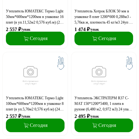
Утеплитель ЮМАТЕКС Термо Light
Утеплитель Хотрок БЛОК 50 мм в
50мм*600мм*1200мм в упаковке 16
упаковке 8 плит 1200*600 0,288м3 -
плит (в уп.11,52м2 0,576 куб.м) (24
5,76кв.м, плотность 45 кг/м3 24уп на
упак. на поддоне), плотность 21,6-
поддоне
2 557
₽
1 474
₽
/упак
/упак
26,4 кг/м3
Сегодня
Сегодня
Утеплитель ЮМАТЕКС Термо Light
Утеплитель ЭКСТРАТЕРМ R37 С-
100мм*600мм*1200мм в упаковке 8
МАТ 150*1200*5400, 1 плита в
плит (в уп.5,76м2 0,576 куб.м) (24
рулоне (6,480 м2, 0,972 м3) 24 упак
упак. на поддоне), плотность 21,6-
на паллете
2 557
₽
2 495
₽
/упак
/упак
26,4 кг/м3
Сегодня
Сегодня