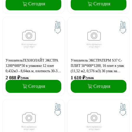
Сегодня
Сегодня
УтеплительТЕХНОЛАЙТ ЭКСТРА
Утеплитель ЭКСТРАТЕРМ S37 С-
1200*600*50 в упаковке 12 плит
ПЛИТ 50*600*1200, 16 плит в упак
0,432м3 - 8,64кв.м, плотность 30-38
(11,52 м2, 0,576 м3) 36 упак на
кг/м3, 16 упак на поддоне
паллете
2 088
₽
1 610
₽
/упак
/упак
Сегодня
Сегодня