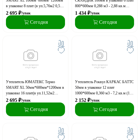
SMART XL 100мм*600мм*1200мм
СКАНДИК 100мм в упаковке 6 плит
в упаковке 8 плит (в уп.5,76м2 0,576
800*600мм 0,288 м3 - 2,88 кв.м
куб.м) (24 упак. на
(36упак. на поддоне) плотность 35кг/
2 695
₽
1 434
₽
/упак
/упак
поддоне),плотность 27-33 кг/м3
м3
Сегодня
Сегодня
Утеплитель ЮМАТЕКС Термо
Утеплитель Роквул КАРКАС БАТТС
SMART XL 50мм*600мм*1200мм в
50мм в упаковке 12 плит
упаковке 16 плит(в уп.11,52м2
1000*600мм 0,360 м3 - 7,2 кв.м (16
0,576куб.м) (24 упак. на поддоне),
упак. на поддоне) плотность 37кг/м3
2 695
₽
2 152
₽
/упак
/упак
плотность 27-33 кг/м3
Сегодня
Сегодня