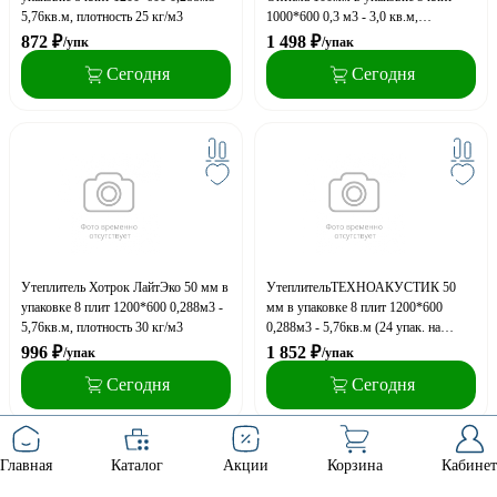
5,76кв.м, плотность 25 кг/м3
1000*600 0,3 м3 - 3,0 кв.м,
плотность 32 кг/м3 (20уп.на поддоне)
872
₽
1 498
₽
/упк
/упак
Сегодня
Сегодня
Утеплитель Хотрок ЛайтЭко 50 мм в
УтеплительТЕХНОАКУСТИК 50
упаковке 8 плит 1200*600 0,288м3 -
мм в упаковке 8 плит 1200*600
5,76кв.м, плотность 30 кг/м3
0,288м3 - 5,76кв.м (24 упак. на
паллете) 38-45 кг/м3
996
₽
1 852
₽
/упак
/упак
Сегодня
Сегодня
Главная
Каталог
Акции
Корзина
Кабинет