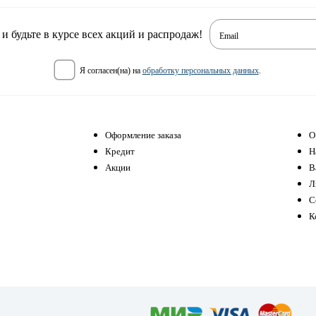
 будьте в курсе всех акций и распродаж!
Email
я согласен(на) на
обработку персональных данных
.
Оформление заказа
О
Кредит
Н
Акции
В
Л
С
К