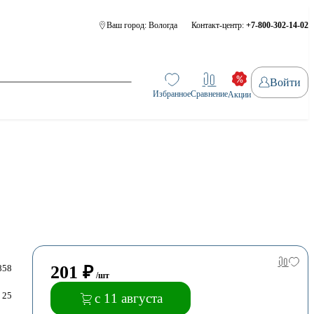
Ваш город:
Вологда
Контакт-центр:
+7-800-302-14-02
Войти
Избранное
Сравнение
Акции
201
₽
858
/шт
25
с 11 августа