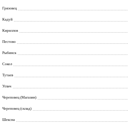
Грязовец
Кадуй
Кириллов
Пестово
Рыбинск
Сокол
Тутаев
Углич
Череповец (Магазин)
Череповец (склад)
Шексна