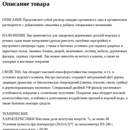
Описание товара
ОПИСАНИЕ Представляет собой раствор алкидно-уретанового лака в органическом
растворителе с добавлением сиккатива и добавок специального назначения.
НАЗНАЧЕНИЕ Лак применяется для лакировки деревянных деталей морских и
речных судов выше ватерлинии (детали рангоута, палубные надстройки) и
внутреннего интерьера судна, а также в бытовых условиях для окраски дощатых и
паркетных полов, оконных блоков, дверей, наличников, лестниц, мебели, деревянных
фасадов, садовых строений. Лак можно наносить на металл и камень, а также на
алкидные и масляные покрытия.
СВОЙСТВА Лак обладает высокой атмосферостойкостью покрытия, в т.ч. в
условиях морского климата, быстро высыхает, сохраняет натуральный цвет дерева,
защищает древесину от биологических повреждений (синевы, плесени, гнили, грибка)
и деревопоражающих насекомых. Специальный двойной УФ-фильтр увеличивает
устойчивость покрытия к солнечному излучению. Покрытие лака обладает высокой
износостойкостью, устойчиво к длительному воздействию пресной и морской воды, а
также бытовых моющих средств.
ТЕХНИЧЕСКИЕ
ХАРАКТЕРИСТИКИ Массовая доля нелетучих веществ, %, не менее 40
Условная вязкость при температуре (20,0±0,5)°С по вискозиметру ВЗ-246 с
диаметром сопла 4 мм, с 60-90