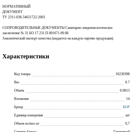
НОРМАТИВНЫЙ
ДОКУМЕНТ
ТУ 2311-038-54651722-2003
СОПРОВОДИТЕЛЬНЫЕ ДОКУМЕНТЫ Санитарно-эпидемиологическое
заключение № 31.БО.17.231.П.001671.09.08.
Аналитический паспорт качества (выдается на каждую партию продукции).
Характеристики
Код товара
10230398
Вес
0.7
Объём
0.0013
Вложение
14
Бренд
БОР
Единица измерения
шт
Объем-мл/вес-кг
0,7
Степень блеска
Глянцевый