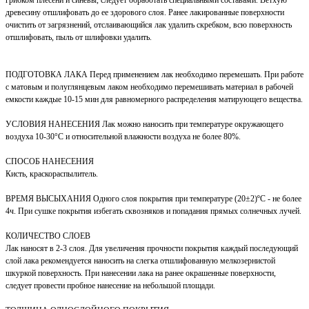
древесину отшлифовать до ее здорового слоя. Ранее лакированные поверхности
очистить от загрязнений, отслаивающийся лак удалить скребком, всю поверхность
отшлифовать, пыль от шлифовки удалить.
ПОДГОТОВКА ЛАКА Перед применением лак необходимо перемешать. При работе
с матовым и полуглянцевым лаком необходимо перемешивать материал в рабочей
емкости каждые 10-15 мин для равномерного распределения матирующего вещества.
УСЛОВИЯ НАНЕСЕНИЯ Лак можно наносить при температуре окружающего
воздуха 10-30°С и относительной влажности воздуха не более 80%.
СПОСОБ НАНЕСЕНИЯ
Кисть, краскораспылитель.
ВРЕМЯ ВЫСЫХАНИЯ Одного слоя покрытия при температуре (20±2)ºС - не более
4ч. При сушке покрытия избегать сквозняков и попадания прямых солнечных лучей.
КОЛИЧЕСТВО СЛОЕВ
Лак наносят в 2-3 слоя. Для увеличения прочности покрытия каждый последующий
слой лака рекомендуется наносить на слегка отшлифованную мелкозернистой
шкуркой поверхность. При нанесении лака на ранее окрашенные поверхности,
следует провести пробное нанесение на небольшой площади.