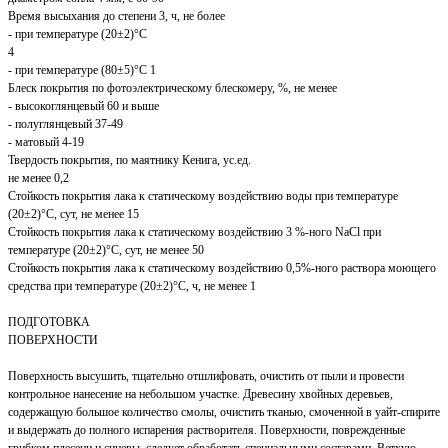
Время высыхания до степени 3, ч, не более
- при температуре (20±2)°С
4
- при температуре (80±5)°С 1
Блеск покрытия по фотоэлектрическому блескомеру, %, не менее
- высокоглянцевый 60 и выше
- полуглянцевый 37-49
- матовый 4-19
Твердость покрытия, по маятнику Кенига, ус.ед.
не менее 0,2
Стойкость покрытия лака к статическому воздействию воды при температуре
(20±2)°С, сут, не менее 15
Стойкость покрытия лака к статическому воздействию 3 %-ного NaCl при
температуре (20±2)°С, сут, не менее 50
Стойкость покрытия лака к статическому воздействию 0,5%-ного раствора моющего
средства при температуре (20±2)°С, ч, не менее 1
ПОДГОТОВКА
ПОВЕРХНОСТИ
Поверхность высушить, тщательно отшлифовать, очистить от пыли и провести
контрольное нанесение на небольшом участке. Древесину хвойных деревьев,
содержащую большое количество смолы, очистить тканью, смоченной в уайт-спирите
и выдержать до полного испарения растворителя. Поверхности, поврежденные
грибком плесени и синевы, следует обработать специальными составами. Ветхую