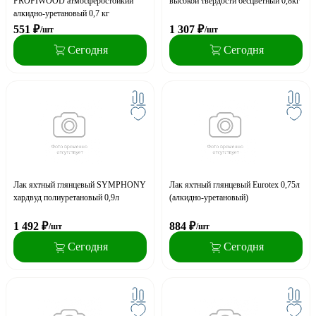
PROFIWOOD атмосферостойкий
высокой твердости бесцветный 0,8кг
алкидно-уретановый 0,7 кг
551
₽
1 307
₽
/шт
/шт
Сегодня
Сегодня
Лак яхтный глянцевый SYMPHONY
Лак яхтный глянцевый Eurotex 0,75л
хардвуд полиуретановый 0,9л
(алкидно-уретановый)
1 492
₽
884
₽
/шт
/шт
Сегодня
Сегодня