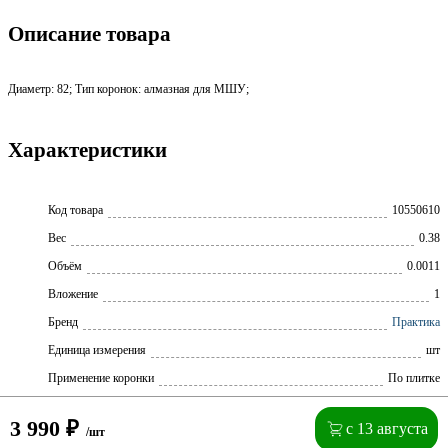
Описание товара
Диаметр: 82; Тип коронок: алмазная для МШУ;
Характеристики
Код товара
10550610
Вес
0.38
Объём
0.0011
Вложение
1
Бренд
Практика
Единица измерения
шт
Применение коронки
По плитке
3 990
₽
с 13 августа
/шт