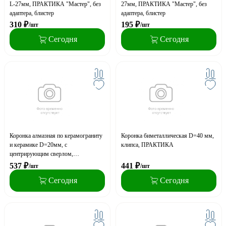
L-27мм, ПРАКТИКА "Мастер", без
27мм, ПРАКТИКА "Мастер", без
адаптера, блистер
адаптера, блистер
310
₽
195
₽
/шт
/шт
Сегодня
Сегодня
Коронка алмазная по керамограниту
Коронка биметаллическая D=40 мм,
и керамике D=20мм, с
клипса, ПРАКТИКА
центрирующим сверлом,
RENNBOHR
537
₽
441
₽
/шт
/шт
Сегодня
Сегодня