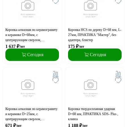
Коронка алмазная по керамограниту
Коронка HCS по дереву D=68 мм, L-
и керамике D=68мм, с
27мм, ПРАКТИКА "Мастер", без
центрирующим сверлом,
адаптера, блистер
RENNBOHR
1 637
₽
175
₽
/шт
/шт
Сегодня
Сегодня
Коронка алмазная по керамограниту
Коронка твердосплавная ударная
и керамике D=25мм, с
D=68 мм, ПРАКТИКА SDS- Plus ,
центрирующим сверлом,
клипса
RENNBOHR
671
₽
1 188
₽
/шт
/шт