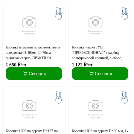
Коронка алмазная по керамограниту
Коронка-чашка ЗУБР
и керамике D=68мм, L=70мм,
"ПРОФЕССИОНАЛ" с карбид-
пилотное сверло, ПРАКТИКА
вольфрамовой крошкой, в сборе,
"Профи", блистер
высота 25мм, d- 102мм
1 650
₽
1 122
₽
/шт
/шт
Сегодня
Сегодня
Коронка HCS по дереву D=127 мм,
Коронка HCS по дереву D=89 мм, L-