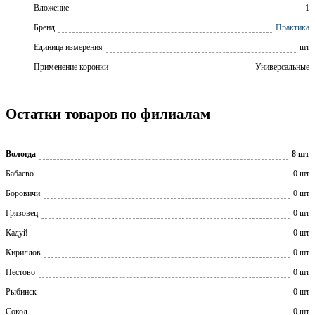
Вложение
1
Бренд
Практика
Единица измерения
шт
Применение коронки
Универсальные
Остатки товаров по филиалам
Вологда
8 шт
Бабаево
0 шт
Боровичи
0 шт
Грязовец
0 шт
Кадуй
0 шт
Кириллов
0 шт
Пестово
0 шт
Рыбинск
0 шт
Сокол
0 шт