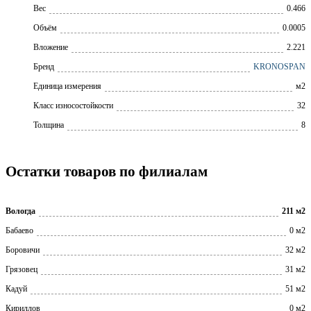
Вес
0.466
Объём
0.0005
Вложение
2.221
Бренд
KRONOSPAN
Единица измерения
м2
Класс износостойкости
32
Толщина
8
Остатки товаров по филиалам
Вологда
211 м2
Бабаево
0 м2
Боровичи
32 м2
Грязовец
31 м2
Кадуй
51 м2
Кириллов
0 м2