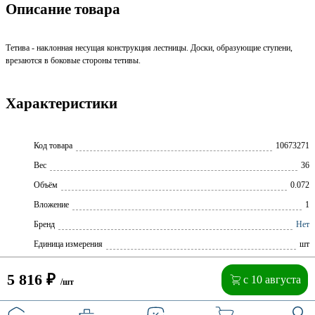
Описание товара
Тетива - наклонная несущая конструкция лестницы. Доски, образующие ступени,
врезаются в боковые стороны тетивы.
Характеристики
Код товара
10673271
Вес
36
Объём
0.072
Вложение
1
Бренд
Нет
Единица измерения
шт
5 816
₽
с 10 августа
/шт