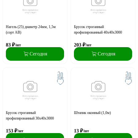
Нагель (25) диаметр 24мм, 1,5м
Брусок строганный
(сорт АВ)
профилированный 40х40х3000
83
₽
203
₽
/шт
/шт
Сегодня
Сегодня
Брусок строганный
Штапик оконный (1,0м)
профилированный 30х40х3000
153
₽
13
₽
/шт
/шт