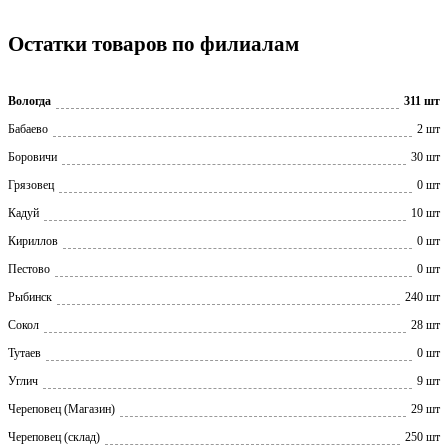
Остатки товаров по филиалам
Вологда
311 шт
Бабаево
2 шт
Боровичи
30 шт
Грязовец
0 шт
Кадуй
10 шт
Кириллов
0 шт
Пестово
0 шт
Рыбинск
240 шт
Сокол
28 шт
Тутаев
0 шт
Углич
9 шт
Череповец (Магазин)
29 шт
Череповец (склад)
250 шт