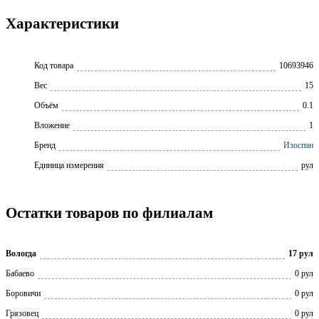
Характеристики
Код товара
10693946
Вес
15
Объём
0.1
Вложение
1
Бренд
Изоспан
Единица измерения
рул
Остатки товаров по филиалам
Вологда
17 рул
Бабаево
0 рул
Боровичи
0 рул
Грязовец
0 рул