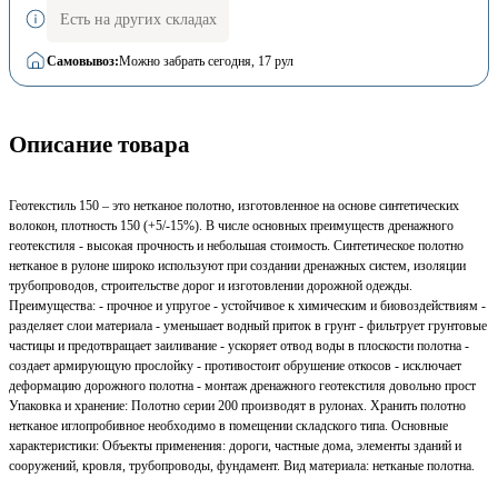
Есть на других складах
Самовывоз:
Можно забрать сегодня
, 17 рул
Описание товара
Геотекстиль 150 – это нетканое полотно, изготовленное на основе синтетических
волокон, плотность 150 (+5/-15%). В числе основных преимуществ дренажного
геотекстиля - высокая прочность и небольшая стоимость. Синтетическое полотно
нетканое в рулоне широко используют при создании дренажных систем, изоляции
трубопроводов, строительстве дорог и изготовлении дорожной одежды.
Преимущества: - прочное и упругое - устойчивое к химическим и биовоздействиям -
разделяет слои материала - уменьшает водный приток в грунт - фильтрует грунтовые
частицы и предотвращает заиливание - ускоряет отвод воды в плоскости полотна -
создает армирующую прослойку - противостоит обрушение откосов - исключает
деформацию дорожного полотна - монтаж дренажного геотекстиля довольно прост
Упаковка и хранение: Полотно серии 200 производят в рулонах. Хранить полотно
нетканое иглопробивное необходимо в помещении складского типа. Основные
характеристики: Объекты применения: дороги, частные дома, элементы зданий и
сооружений, кровля, трубопроводы, фундамент. Вид материала: нетканые полотна.