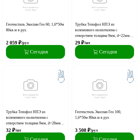
Геотекстиль Экоспан Гео 60, 1,6*50м
Трубка Тепофол НПЭ из
80кв.м в рул.
вспененного полиэтилена с
отверстием толщина 9мм, d=22мм,
длина 2м (упаковка 150м.п.)
2 059
₽
29
₽
/рул
/шт
Сегодня
Сегодня
Трубка Тепофол НПЭ из
Геотекстиль Экоспан Гео 100,
вспененного полиэтилена с
1,6*50м 80кв.м в рул.
отверстием толщина 9мм, d=28мм,
длина 2м (упаковка 100м.п.)
32
₽
3 508
₽
/шт
/рул
Сегодня
Сегодня