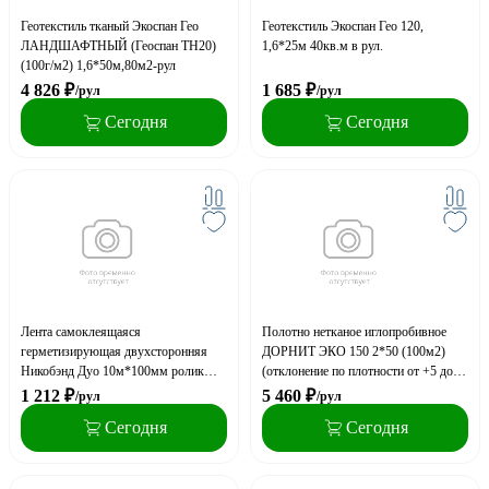
Геотекстиль тканый Экоспан Гео
Геотекстиль Экоспан Гео 120,
ЛАНДШАФТНЫЙ (Геоспан ТН20)
1,6*25м 40кв.м в рул.
(100г/м2) 1,6*50м,80м2-рул
4 826
₽
1 685
₽
/рул
/рул
Сегодня
Сегодня
Лента самоклеящаяся
Полотно нетканое иглопробивное
герметизирующая двухсторонняя
ДОРНИТ ЭКО 150 2*50 (100м2)
Никобэнд Дуо 10м*100мм ролик
(отклонение по плотности от +5 до
длиной 10пог.м шириной 100мм
-20 %)
1 212
₽
5 460
₽
/рул
/рул
Сегодня
Сегодня