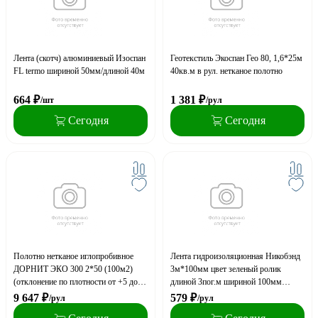
Лента (скотч) алюминиевый Изоспан
Геотекстиль Экоспан Гео 80, 1,6*25м
FL termo шириной 50мм/длиной 40м
40кв.м в рул. нетканое полотно
664
₽
1 381
₽
/шт
/рул
Сегодня
Сегодня
Полотно нетканое иглопробивное
Лента гидроизоляционная Никобэнд
ДОРНИТ ЭКО 300 2*50 (100м2)
3м*100мм цвет зеленый ролик
(отклонение по плотности от +5 до
длиной 3пог.м шириной 100мм
-20 %)
толщиной 1,5мм
9 647
₽
579
₽
/рул
/рул