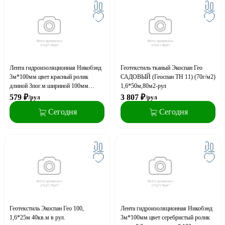
Лента гидроизоляционная Никобэнд
Геотекстиль тканый Экоспан Гео
3м*100мм цвет красный ролик
САДОВЫЙ (Геоспан ТН 11) (70г/м2)
длиной 3пог.м шириной 100мм
1,6*50м,80м2-рул
толщиной 1,5мм
579
₽
3 807
₽
/рул
/рул
Сегодня
Сегодня
Геотекстиль Экоспан Гео 100,
Лента гидроизоляционная Никобэнд
1,6*25м 40кв.м в рул.
3м*100мм цвет серебристый ролик