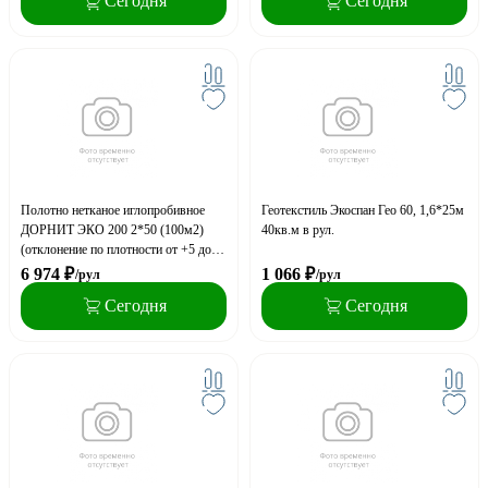
Сегодня
Сегодня
Полотно нетканое иглопробивное
Геотекстиль Экоспан Гео 60, 1,6*25м
ДОРНИТ ЭКО 200 2*50 (100м2)
40кв.м в рул.
(отклонение по плотности от +5 до
-20 %)
6 974
₽
1 066
₽
/рул
/рул
Сегодня
Сегодня