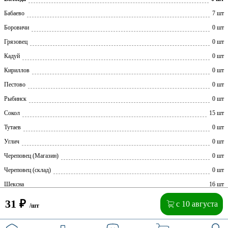
Бабаево
7 шт
Боровичи
0 шт
Грязовец
0 шт
Кадуй
0 шт
Кириллов
0 шт
Пестово
0 шт
Рыбинск
0 шт
Сокол
15 шт
Тутаев
0 шт
Углич
0 шт
Череповец (Магазин)
0 шт
Череповец (склад)
0 шт
Шексна
16 шт
31
₽
с 10 августа
/шт