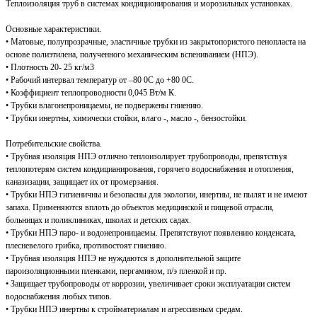
Теплоизоляция труб в системах кондиционирования и морозильных установках.
Основные характеристики.
• Матовые, полупрозрачные, эластичные трубки из закрытопористого пенопласта на
основе полиэтилена, полученного механическим вспениванием (НПЭ).
• Плотность 20- 25 кг/м3
• Рабочий интервал температур от –80 0С до +80 0С.
• Коэффициент теплопроводности 0,045 Вт/м К.
• Трубки влагонепроницаемы, не подвержены гниению.
• Трубки инертны, химически стойки, влаго -, масло -, бензостойки.
Потребительские свойства.
• Трубная изоляция НПЭ отлично теплоизолирует трубопроводы, препятствуя
теплопотерям систем кондицианирования, горячего водоснабжения и отопления,
каназизации, защищает их от промерзания.
• Трубки НПЭ гигиеничны и безопасны для экологии, инертны, не пылят и не имеют
запаха. Применяются вплоть до объектов медицинской и пищевой отрасли,
больницах и поликлиниках, школах и детских садах.
• Трубки НПЭ паро- и водонепроницаемы. Препятствуют появлению конденсата,
плесневелого грибка, противостоят гниению.
• Трубная изоляция НПЭ не нуждаются в дополнительной защите
пароизоляционными пленками, пергамином, п/э пленкой и пр.
• Защищает трубопроводы от коррозии, увеличивает сроки эксплуатации систем
водоснабжения любых типов.
• Трубки НПЭ инертны к стройматериалам и агрессивным средам.