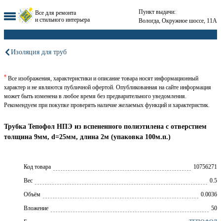
Пункт выдачи:
Все для ремонта
и стильного интерьера
Вологда, Окружное шоссе, 11А
Изоляция для труб
*
Все изображения, характеристики и описание товара носят информационный
характер и не являются публичной офертой. Опубликованная на сайте информация
может быть изменена в любое время без предварительного уведомления.
Рекомендуем при покупке проверять наличие желаемых функций и характеристик.
Трубка Тепофол НПЭ из вспененного полиэтилена с отверстием
толщина 9мм, d=25мм, длина 2м (упаковка 100м.п.)
Код товара
10756271
Вес
0.5
Объём
0.0036
Вложение
50