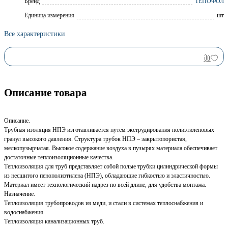
Брeнд
ТЕПОФОЛ
Единица измерения
шт
Все характеристики
Описание товара
Описание.
Трубная изоляция НПЭ изготавливается путем экструдирования полиэтиленовых
гранул высокого давления. Структура трубок НПЭ – закрытопористая,
мелкопузырчатая. Высокое содержание воздуха в пузырях материала обеспечивает
достаточные теплоизоляционные качества.
Теплоизоляция для труб представляет собой полые трубки цилиндрической формы
из несшитого пенополиэтилена (НПЭ), обладающие гибкостью и эластичностью.
Материал имеет технологический надрез по всей длине, для удобства монтажа.
Назначение.
Теплоизоляция трубопроводов из меди, и стали в системах теплоснабжения и
водоснабжения.
Теплоизоляция канализационных труб.