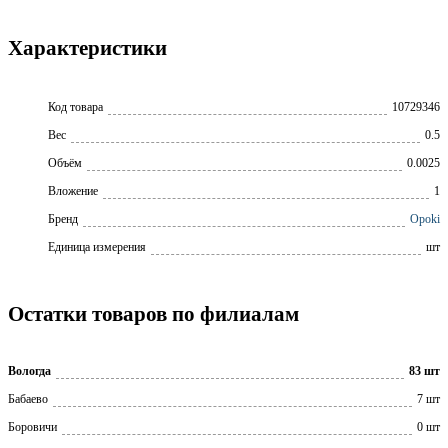
Характеристики
Код товара
10729346
Вес
0.5
Объём
0.0025
Вложение
1
Бренд
Opoki
Единица измерения
шт
Остатки товаров по филиалам
Вологда
83 шт
Бабаево
7 шт
Боровичи
0 шт