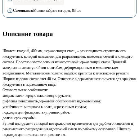
Самовывоз:
Можно забрать сегодня
, 83 шт
Описание товара
Шпатель гладкий, 400 мм, нержавеющая сталь, – разновидность строительного
инструмента, который незаменим для разравнивания, нанесения смесей и клеящего
состава. Полотно изготовлено из износостойкой нержавеющей стали. Прочный
материал шпателя устойчив к изгибам, деформационным и механическим
воздействиям. Металлическое полотно надежно крепится к пластиковой рукояти.
Ширина изделия составляет 40 см. Отверстие в держателе используется для хранения
инструмента в подвешенном виде.
Отличительные особенности:
модель имеет черную пластиковую рукоять;
рифленая поверхность держателя обеспечивает надежный хват;
устойчивость материала к влаге, агрессивным средам;
подходит для фасадных, внутренних работ;
долгий срок службы.
Ручной инструмент с гладкой поверхностью применяется для удобного нанесения и
равномерного распределения отделочной смеси по рабочему основанию. Шпатель
подходит для интенсивного применения.