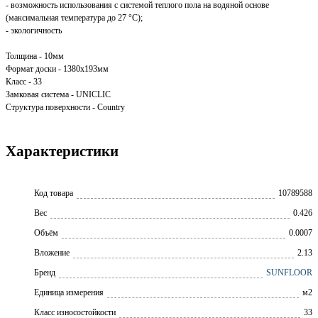
- возможность использования с системой теплого пола на водяной основе
(максимальная температура до 27 °С);
- экологичность
Толщина - 10мм
Формат доски - 1380х193мм
Класс - 33
Замковая система - UNICLIC
Структура поверхности - Country
Характеристики
Код товара
10789588
Вес
0.426
Объём
0.0007
Вложение
2.13
Бренд
SUNFLOOR
Единица измерения
м2
Класс износостойкости
33