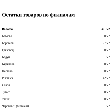
Остатки товаров по филиалам
Вологда
301 м2
Бабаево
0 м2
Боровичи
27 м2
Грязовец
0 м2
Кадуй
1 м2
Кириллов
0 м2
Пестово
0 м2
Рыбинск
42 м2
Сокол
0 м2
Тутаев
0 м2
Углич
0 м2
Череповец (Магазин)
1 м2