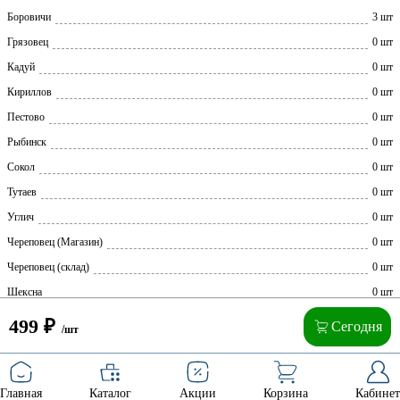
Боровичи
3 шт
Грязовец
0 шт
Кадуй
0 шт
Кириллов
0 шт
Пестово
0 шт
Рыбинск
0 шт
Сокол
0 шт
Тутаев
0 шт
Углич
0 шт
Череповец (Магазин)
0 шт
Череповец (склад)
0 шт
Шексна
0 шт
499
₽
Сегодня
/шт
Главная
Каталог
Акции
Корзина
Кабинет