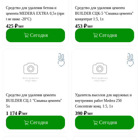
Средство для удаления бетона и
Средство для удаления цемента
цемента MEDERA EXTRA 0,5л (при
BUILDER СЦК-5 "Смывка цемента"
t не ниже -20°С)
концентрат 1:5, 1л
425
₽
453
₽
/шт
/шт
Сегодня
Сегодня
Средство для удаления цемента
Удалитель высолов для наружных и
BUILDER СЦ-1 "Смывка цемента"
внутренних работ Medera 250
5л
Concentrate конц. 1:5, 1л
1 174
₽
390
₽
/шт
/шт
Сегодня
Сегодня