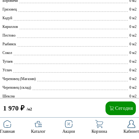
Боровичи
0 м2
Грязовец
0 м2
Кадуй
0 м2
Кириллов
0 м2
Пестово
0 м2
Рыбинск
0 м2
Сокол
0 м2
Тутаев
0 м2
Углич
0 м2
Череповец (Магазин)
0 м2
Череповец (склад)
0 м2
Шексна
0 м2
1 970
₽
Сегодня
/м2
Главная
Каталог
Акции
Корзина
Кабинет