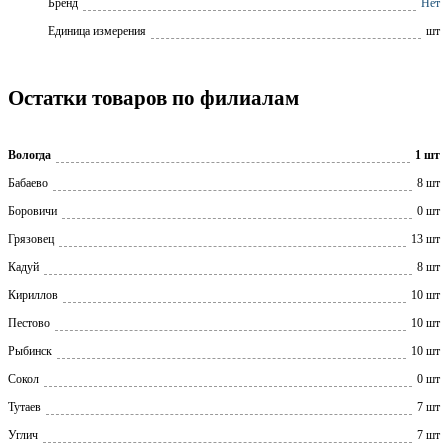
Бренд
Нет
Единица измерения
шт
Остатки товаров по филиалам
Вологда
1 шт
Бабаево
8 шт
Боровичи
0 шт
Грязовец
13 шт
Кадуй
8 шт
Кириллов
10 шт
Пестово
10 шт
Рыбинск
10 шт
Сокол
0 шт
Тутаев
7 шт
Углич
7 шт