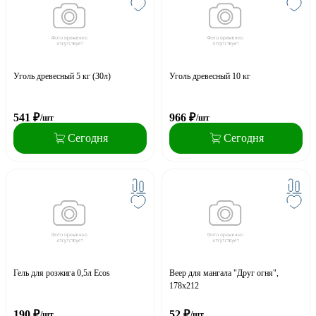
Уголь древесный 5 кг (30л)
Уголь древесный 10 кг
541
₽
966
₽
/шт
/шт
Сегодня
Сегодня
Гель для розжига 0,5л Ecos
Веер для мангала "Друг огня",
178х212
190
₽
52
₽
/шт
/шт