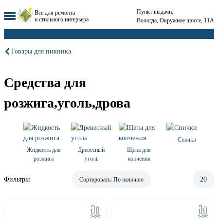
Пункт выдачи:
Все для ремонта
и стильного интерьера
Вологда, Окружное шоссе, 11А
Товары для пикника
Средства для
розжига,уголь,дрова
Спички
Жидкость для
Древесный
Щепа для
розжига
уголь
копчения
Фильтры
20
Сортировать:
По наличию