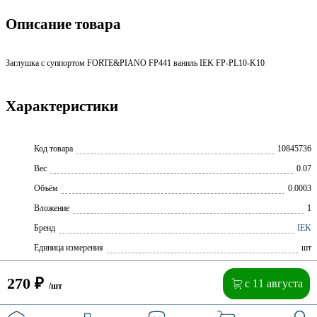
Описание товара
Заглушка с суппортом FORTE&PIANO FP441 ваниль IEK FP-PL10-K10
Характеристики
Код товара
10845736
Вес
0.07
Объём
0.0003
Вложение
1
Бренд
IEK
Единица измерения
шт
270
₽
с 11 августа
/шт