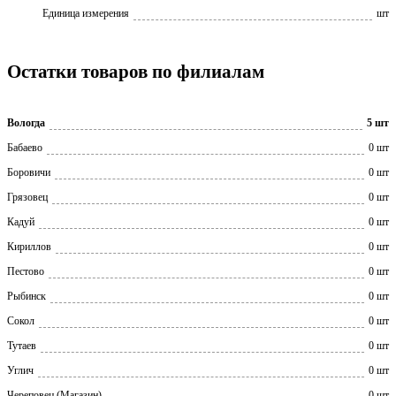
Единица измерения
шт
Остатки товаров по филиалам
Вологда
5 шт
Бабаево
0 шт
Боровичи
0 шт
Грязовец
0 шт
Кадуй
0 шт
Кириллов
0 шт
Пестово
0 шт
Рыбинск
0 шт
Сокол
0 шт
Тутаев
0 шт
Углич
0 шт
Череповец (Магазин)
0 шт