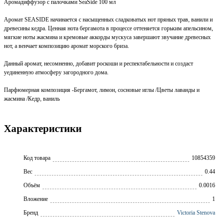
Аромадиффузор с палочками SeaSide 100 мл
Аромат SEASIDE начинается с насыщенных сладковатых нот пряных трав, ванили и
древесины кедра. Ценная нота бергамота в процессе оттеняется горьким апельсином,
мягкие ноты жасмина и кремовые аккорды мускуса завершают звучание древесных
нот, а венчает композицию аромат морского бриза.
Данный аромат, несомненно, добавит роскоши и респектабельности и создаст
уединенную атмосферу загородного дома.
Парфюмерная композиция -Бергамот, лимон, сосновые иглы /Цветы лаванды и
жасмина /Кедр, ваниль
Характеристики
Код товара
10854359
Вес
0.44
Объём
0.0016
Вложение
1
Бренд
Victoria Stenova