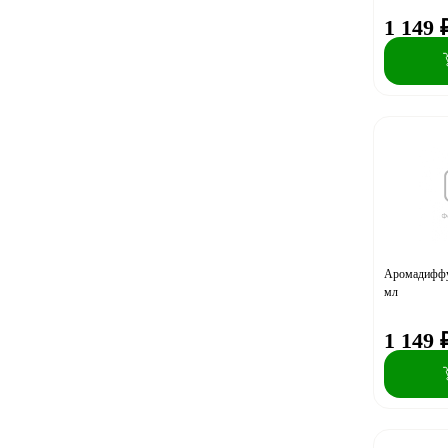
1 149
Аромадиффу
мл
1 149