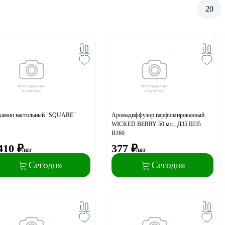
20
камин настольный "SQUARE"
Аромадиффузор парфюмированный
WICKED BERRY 50 мл., Д35 Ш35
В260
410
₽
377
₽
/шт
/шт
Сегодня
Сегодня