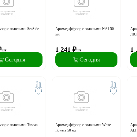
ор с палочками SeaSide
Аромадиффузор с палочками №81 50
Аро
мл
ЛЮБ
₽
1 241
₽
1 
/шт
/шт
Сегодня
Сегодня
зор с палочками Tuscan
Аромадиффузор с палочками White
Аро
flowers 50 мл
ALP