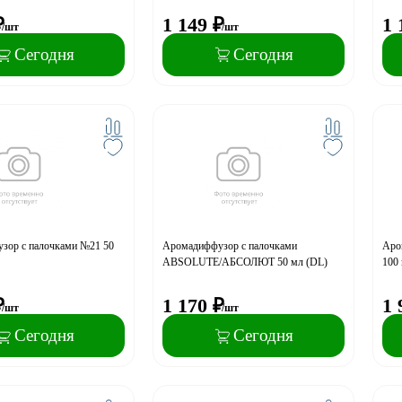
₽
1 149
₽
1 
/шт
/шт
Сегодня
Сегодня
зор с палочками №21 50
Аромадиффузор с палочками
Аро
ABSOLUTE/АБСОЛЮТ 50 мл (DL)
100
₽
1 170
₽
1 
/шт
/шт
Сегодня
Сегодня