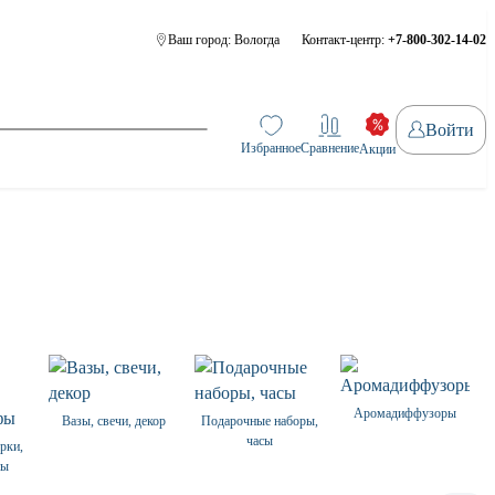
Ваш город:
Вологда
Контакт-центр:
+7-800-302-14-02
Войти
Избранное
Сравнение
Акции
Аромадиффузоры
Вазы, свечи, декор
Подарочные наборы,
часы
ерки,
фы