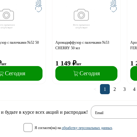
зор с палочками №52 50
Аромадиффузор с палочками №53
Аро
CHERRY 50 мл
FER
₽
1 149
₽
1 
/шт
/шт
Сегодня
Сегодня
<
1
2
3
4
 будьте в курсе всех акций и распродаж!
Email
я согласен(на) на
обработку персональных данных
.