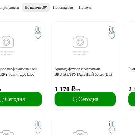
опулярности
По наличию
По названию
По цене
зор парфюмированный
Аромадиффузор с палочками
Био
RY 80 мл., Д60 Ш60
BRUTAL/БРУТАЛЬНЫЙ 50 мл (DL)
1 170
₽
2 
т
/шт
Сегодня
Сегодня