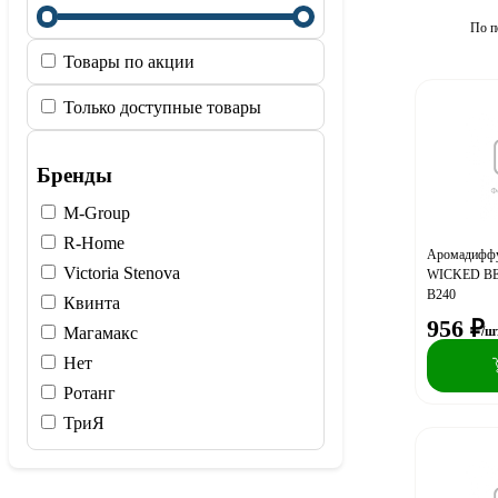
По п
Товары по акции
Только доступные товары
Бренды
M-Group
R-Home
Аромадиффу
Victoria Stenova
WICKED BER
В240
Квинта
956
₽
Магамакс
/ш
Нет
Ротанг
ТриЯ