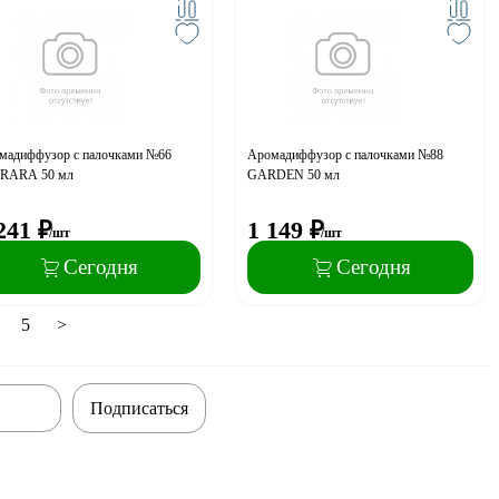
мадиффузор с палочками №66
Аромадиффузор с палочками №88
RARA 50 мл
GARDEN 50 мл
241
₽
1 149
₽
/шт
/шт
Сегодня
Сегодня
5
>
Подписаться