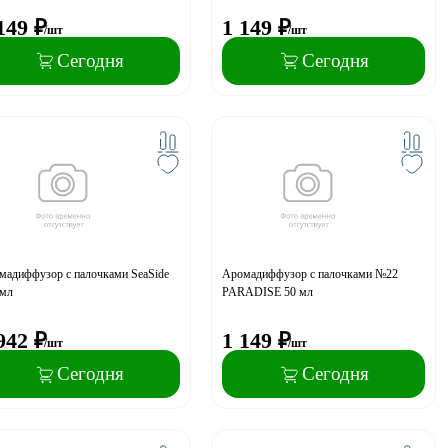
149
₽
1 149
₽
/шт
/шт
Сегодня
Сегодня
мадиффузор с палочками SeaSide
Аромадиффузор с палочками №22
 мл
PARADISE 50 мл
942
₽
1 149
₽
/шт
/шт
Сегодня
Сегодня