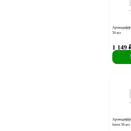
Аромадиффуз
50 мл
1 149
Аромадиффу
forest 50 мл