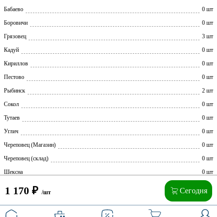
Бабаево
0 шт
Боровичи
0 шт
Грязовец
3 шт
Кадуй
0 шт
Кириллов
0 шт
Пестово
0 шт
Рыбинск
2 шт
Сокол
0 шт
Тутаев
0 шт
Углич
0 шт
Череповец (Магазин)
0 шт
Череповец (склад)
0 шт
Шексна
0 шт
1 170
₽
Сегодня
/шт