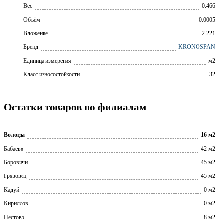
Вес
0.466
Объём
0.0005
Вложение
2.221
Бренд
KRONOSPAN
Единица измерения
м2
Класс износостойкости
32
Остатки товаров по филиалам
Вологда
16 м2
Бабаево
42 м2
Боровичи
45 м2
Грязовец
45 м2
Кадуй
0 м2
Кириллов
0 м2
Пестово
8 м2