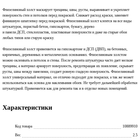
Флизелиновый холст маскирует трещины, швы, русты, выравнивает и укрепляет
поверхность стен и потолков перед покраской. Снижает расход краски, заменяет
финишную шпатлевку перед покраской. Флизелиновый холст клеится на все виды
штукатурок, пористый бетон, гипсокартон, бумагу, дерево
и панели ДСП, стеклопластик, пластиковые поверхности и даже на старые обои
любых типов или старую краску.
Флизелиновый холст применяется на гипсокартоне и ДСП (ДВП), на бетонных,
кирпичных, деревянных и металлических основаниях. Флизелиновым холстом
можно оклеивать и потолок и стены. После ремонта штукатурка часто дает мелкие
трещины, а материал армирует поверхность, предотвращая их появление, скрывает
русты, швы между панелями, создает ровную гладкую поверхность. Флизелиновый
холст универсальный материал, он отлично подходит для покраски, а так же может
использоваться как основа для наклеивания обоев. Не требует дальнейшей обработки
штукатуркой. Применяется как для ремонта так и в отделке новых помещений.
Характеристики
Код товара
10889910
Вес
2.5