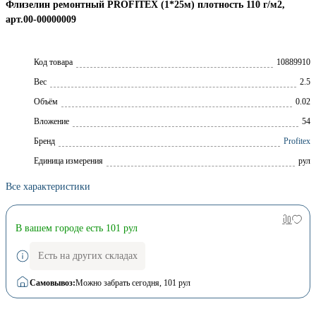
Флизелин ремонтный PROFITEX (1*25м) плотность 110 г/м2,
арт.00-00000009
Код товара
10889910
Вес
2.5
Объём
0.02
Вложение
54
Брeнд
Profitex
Единица измерения
рул
Все характеристики
В вашем городе есть 101 рул
Есть на других складах
Самовывоз:
Можно забрать сегодня
, 101 рул