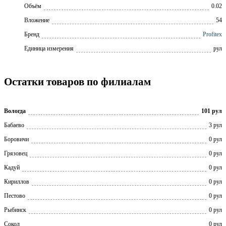
Объём
0.02
Вложение
54
Бренд
Profitex
Единица измерения
рул
Остатки товаров по филиалам
Вологда
101 рул
Бабаево
3 рул
Боровичи
0 рул
Грязовец
0 рул
Кадуй
0 рул
Кириллов
0 рул
Пестово
0 рул
Рыбинск
0 рул
Сокол
0 рул