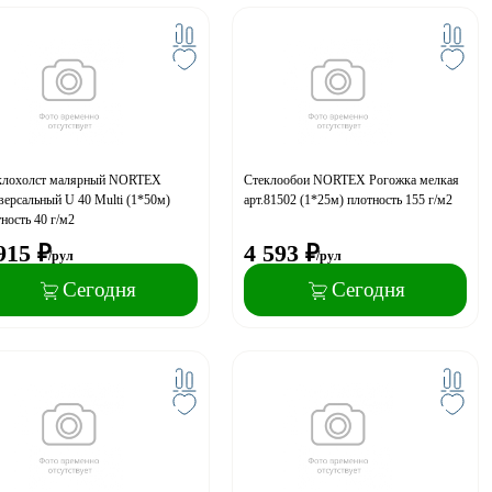
клохолст малярный NORTEX
Стеклообои NORTEX Рогожка мелкая
ерсальный U 40 Multi (1*50м)
арт.81502 (1*25м) плотность 155 г/м2
ность 40 г/м2
915
₽
4 593
₽
/рул
/рул
Сегодня
Сегодня