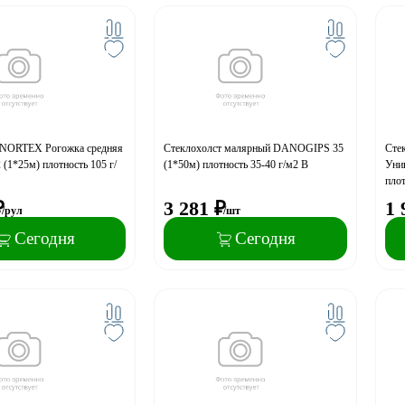
 NORTEX Рогожка средняя
Стеклохолст малярный DANOGIPS 35
Сте
 (1*25м) плотность 105 г/
(1*50м) плотность 35-40 г/м2 В
Унив
плот
₽
3 281
₽
1 
/рул
/шт
Сегодня
Сегодня