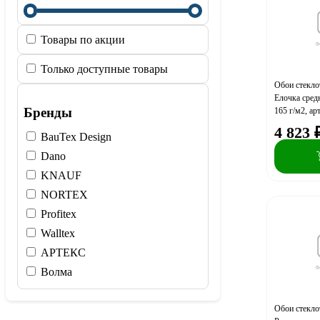
Товары по акции
Только доступные товары
Обои стекл
Елочка сред
Бренды
165 г/м2, ар
4 823
BauTex Design
Dano
KNAUF
NORTEX
Profitex
Walltex
АРТЕКС
Волма
Обои стекл