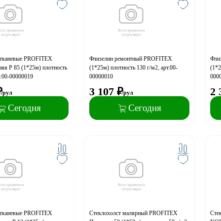
отканевые PROFITEX
Флизелин ремонтный PROFITEX
Фли
няя Р 85 (1*25м) плотность
(1*25м) плотность 130 г/м2, арт.00-
(1*2
т.00-00000019
00000010
000
₽
3 107
₽
2 
/рул
/рул
Сегодня
Сегодня
отканевые PROFITEX
Стеклохолст малярный PROFITEX
Сте