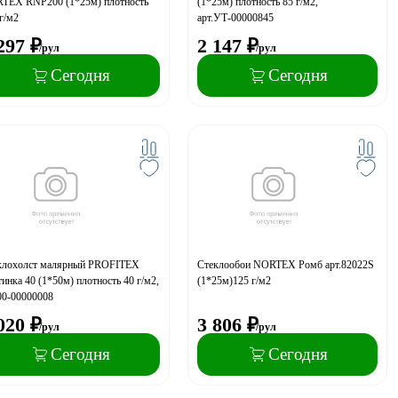
TEX RNP200 (1*25м) плотность
(1*25м) плотность 85 г/м2,
г/м2
арт.УТ-00000845
297
₽
2 147
₽
/рул
/рул
Сегодня
Сегодня
клохолст малярный PROFITEX
Стеклообои NORTEX Ромб арт.82022S
инка 40 (1*50м) плотность 40 г/м2,
(1*25м)125 г/м2
00-00000008
020
₽
3 806
₽
/рул
/рул
Сегодня
Сегодня