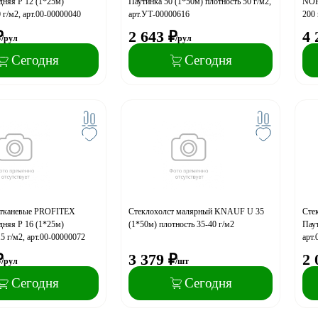
дняя Р 12 (1*25м)
Паутинка 50 (1*50м) плотность 50 г/м2,
NOR
 г/м2, арт.00-00000040
арт.УТ-00000616
200 
₽
2 643
₽
4 
/рул
/рул
Сегодня
Сегодня
отканевые PROFITEX
Стеклохолст малярный KNAUF U 35
Сте
дняя Р 16 (1*25м)
(1*50м) плотность 35-40 г/м2
Паут
5 г/м2, арт.00-00000072
арт.
₽
3 379
₽
2 
/рул
/шт
Сегодня
Сегодня