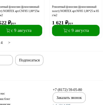
онтный флизелин (флизелиновый
Ремонтный флизелин (флизелиновый
ст) NORTEX арт.CNF85 1,06*25м
холст) NORTEX арт.NF85 1,06*25 м 85
/м2
г/м2
522
₽
1 621
₽
/рул
/рул
с 9 августа
с 9 августа
4
>
Подписаться
+7 (8172) 59-05-80
 нас
Заказать звонок
аш блог
акансии