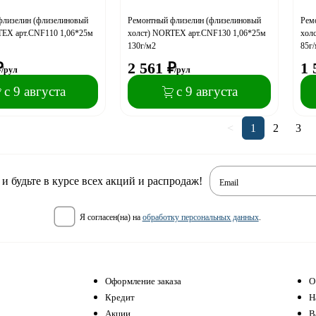
флизелин (флизелиновый
Ремонтный флизелин (флизелиновый
Рем
TEX арт.CNF110 1,06*25м
холст) NORTEX арт.CNF130 1,06*25м
хол
130г/м2
85г
₽
2 561
₽
1 
/рул
/рул
с 9 августа
с 9 августа
<
1
2
3
 будьте в курсе всех акций и распродаж!
Email
я согласен(на) на
обработку персональных данных
.
Оформление заказа
О
Кредит
Н
Акции
В