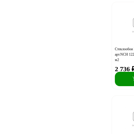
Стеклообои
арт.NCH 122
м2
2 736