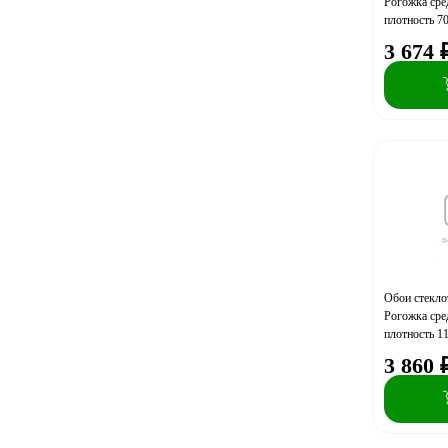
Рогожка сре
плотность 70
3 674
Обои стекл
Рогожка сре
плотность 11
3 860