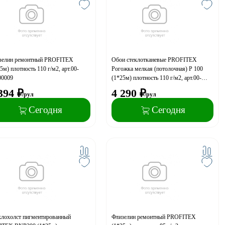
зелин ремонтный PROFITEX
Обои стеклотканевые PROFITEX
5м) плотность 110 г/м2, арт.00-
Рогожка мелкая (потолочная) Р 100
00009
(1*25м) плотность 110 г/м2, арт.00-
00000016
394
₽
4 290
₽
/рул
/рул
Сегодня
Сегодня
клохолст пигментированный
Флизелин ремонтный PROFITEX