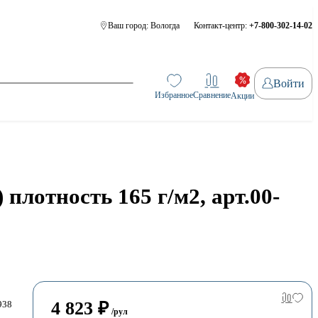
Ваш город:
Вологда
Контакт-центр:
+7-800-302-14-02
Войти
Избранное
Сравнение
Акции
лотность 165 г/м2, арт.00-
4 823
₽
938
/рул