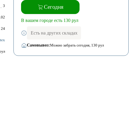
3
Сегодня
.02
В вашем городе есть 130 рул
24
Есть на других складах
itex
Самовывоз:
Можно забрать сегодня
, 130 рул
рул