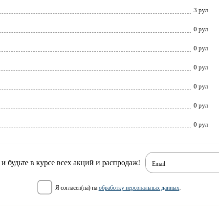
3 рул
0 рул
0 рул
0 рул
0 рул
0 рул
0 рул
 будьте в курсе всех акций и распродаж!
Email
я согласен(на) на
обработку персональных данных
.