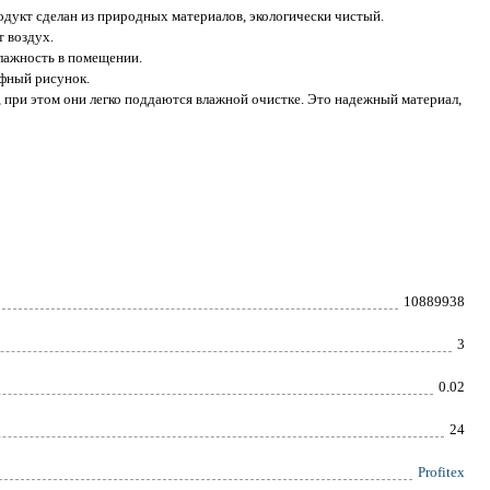
одукт сделан из природных материалов, экологически чистый.
т воздух.
лажность в помещении.
фный рисунок.
, при этом они легко поддаются влажной очистке. Это надежный материал,
10889938
3
0.02
24
Profitex