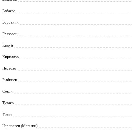
Бабаево
Боровичи
Грязовец
Кадуй
Кириллов
Пестово
Рыбинск
Сокол
Тутаев
Углич
Череповец (Магазин)