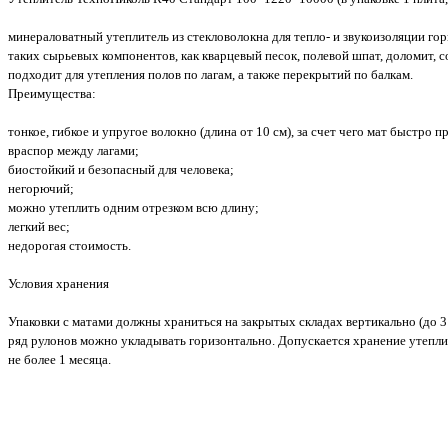
минераловатный утеплитель из стекловолокна для тепло- и звукоизоляции го
таких сырьевых компонентов, как кварцевый песок, полевой шпат, доломит, с
подходит для утепления полов по лагам, а также перекрытий по балкам.
Преимущества:
тонкое, гибкое и упругое волокно (длина от 10 см), за счет чего мат быстр
враспор между лагами;
биостойкий и безопасный для человека;
негорючий;
можно утеплить одним отрезком всю длину;
легкий вес;
недорогая стоимость.
Условия хранения
Упаковки с матами должны храниться на закрытых складах вертикально (до 3
ряд рулонов можно укладывать горизонтально. Допускается хранение утепли
не более 1 месяца.