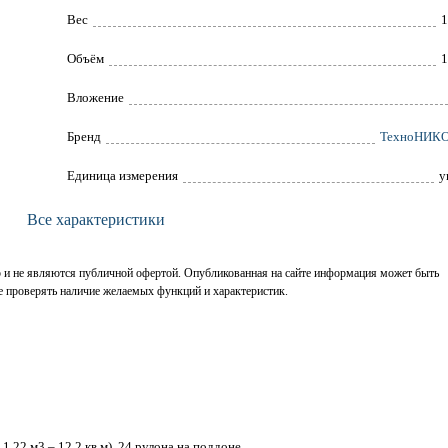
Вес
1
Объём
1
Вложение
Брeнд
ТехноНИК
Единица измерения
у
Все характеристики
р и не являются публичной офертой. Опубликованная на сайте информация может быть
е проверять наличие желаемых функций и характеристик.
,22 м3 – 12,2 кв.м), 24 рулона на поддоне