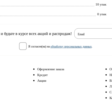
10 упак
0 упак
 будьте в курсе всех акций и распродаж!
Email
я согласен(на) на
обработку персональных данных
.
Оформление заказа
О
Кредит
Н
Акции
В
Л
С
К