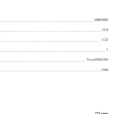
10901685
15.4
1.22
1
ТехноНИКОЛЬ
упак
277 упак