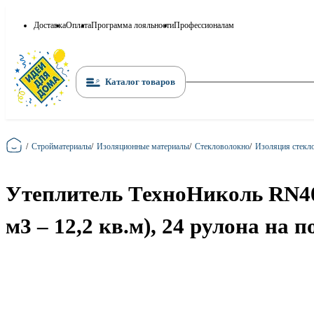
Доставка
Оплата
Программа лояльности
Профессионалам
Каталог товаров
Главная
/
Стройматериалы
/
Изоляционные материалы
/
Стекловолокно
/
Изоляция стекл
Утеплитель ТехноНиколь RN40
м3 – 12,2 кв.м), 24 рулона на п