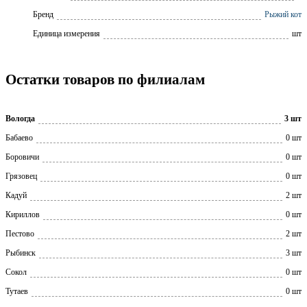
Бренд
Рыжий кот
Единица измерения
шт
Остатки товаров по филиалам
Вологда
3 шт
Бабаево
0 шт
Боровичи
0 шт
Грязовец
0 шт
Кадуй
2 шт
Кириллов
0 шт
Пестово
2 шт
Рыбинск
3 шт
Сокол
0 шт
Тутаев
0 шт