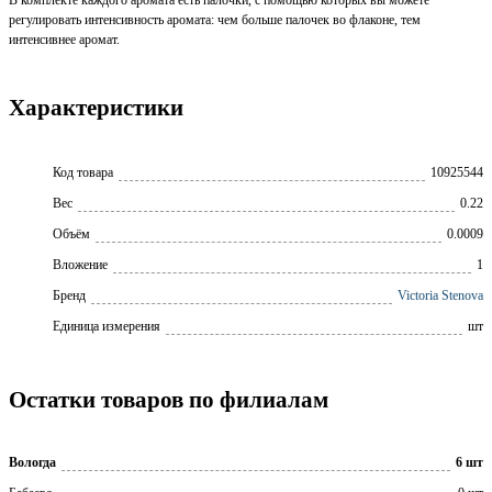
В комплекте каждого аромата есть палочки, с помощью которых вы можете
регулировать интенсивность аромата: чем больше палочек во флаконе, тем
интенсивнее аромат.
Характеристики
Код товара
10925544
Вес
0.22
Объём
0.0009
Вложение
1
Бренд
Victoria Stenova
Единица измерения
шт
Остатки товаров по филиалам
Вологда
6 шт