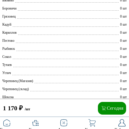
Бабаево
0 шт
Боровичи
0 шт
Грязовец
0 шт
Кадуй
0 шт
Кириллов
0 шт
Пестово
0 шт
Рыбинск
0 шт
Сокол
0 шт
Тутаев
0 шт
Углич
0 шт
Череповец (Магазин)
0 шт
Череповец (склад)
0 шт
Шексна
0 шт
1 170
₽
Сегодня
/шт