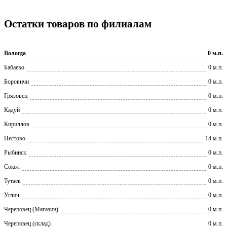
Остатки товаров по филиалам
Вологда
0 м.п.
Бабаево
0 м.п.
Боровичи
0 м.п.
Грязовец
0 м.п.
Кадуй
0 м.п.
Кириллов
0 м.п.
Пестово
14 м.п.
Рыбинск
0 м.п.
Сокол
0 м.п.
Тутаев
0 м.п.
Углич
0 м.п.
Череповец (Магазин)
0 м.п.
Череповец (склад)
0 м.п.