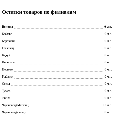
Остатки товаров по филиалам
Вологда
0 м.п.
Бабаево
0 м.п.
Боровичи
0 м.п.
Грязовец
0 м.п.
Кадуй
0 м.п.
Кириллов
0 м.п.
Пестово
0 м.п.
Рыбинск
0 м.п.
Сокол
0 м.п.
Тутаев
0 м.п.
Углич
0 м.п.
Череповец (Магазин)
15 м.п.
Череповец (склад)
0 м.п.