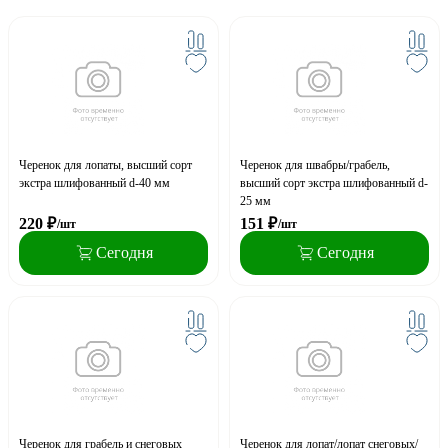
Черенок для лопаты, высший сорт
Черенок для швабры/грабель,
экстра шлифованный d-40 мм
высший сорт экстра шлифованный d-
25 мм
220
₽
151
₽
/шт
/шт
Сегодня
Сегодня
Черенок для грабель и снеговых
Черенок для лопат/лопат снеговых/