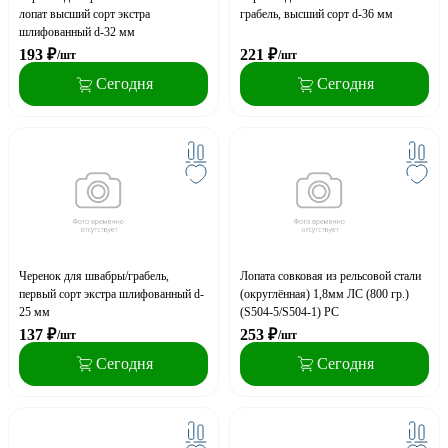
лопат высший сорт экстра
грабель, высший сорт d-36 мм
шлифованный d-32 мм
193
₽
221
₽
/шт
/шт
Сегодня
Сегодня
Черенок для швабры/грабель,
Лопата совковая из рельсовой стали
первый сорт экстра шлифованный d-
(округлённая) 1,8мм ЛС (800 гр.)
25 мм
(S504-5/S504-1) РС
137
₽
253
₽
/шт
/шт
Сегодня
Сегодня