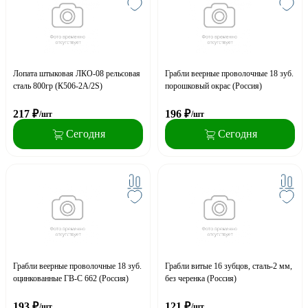
Лопата штыковая ЛКО-08 рельсовая
Грабли веерные проволочные 18 зуб.
сталь 800гр (К506-2А/2S)
порошковый окрас (Россия)
217
₽
196
₽
/шт
/шт
Сегодня
Сегодня
Грабли веерные проволочные 18 зуб.
Грабли витые 16 зубцов, сталь-2 мм,
оцинкованные ГВ-С 662 (Россия)
без черенка (Россия)
193
₽
121
₽
/шт
/шт