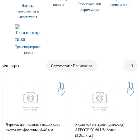
Газонокосилки
полива
почвы/снега
Насосы,
и триммеры
мотопомпы и
аксессуары
Транспортировка,
тачки
Фильтры
20
Сортировать:
По наличию
Черенок для лопаты, высший сорт
Укрывной материал (спанбонд)
экстра шлифованный d-40 мм
АГРОТЕКС 60 UV белый
(3,2х200м.)