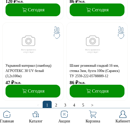
120
₽
86
₽
/м.п.
/м.п.
Сегодня
Сегодня
Укрывной материал (спанбонд)
Шланг резиновый гладкий 16 мм,
АГРОТЕКС 30 UV белый
стенка 3мм, бухта 100м (Саранск)
(3,2х100м)
ТУ 2559-222-05788889-12
47
₽
86
₽
/м.п.
/м.п.
Сегодня
Сегодня
<
1
2
3
4
5
>
Главная
Каталог
Акции
Корзина
Кабинет