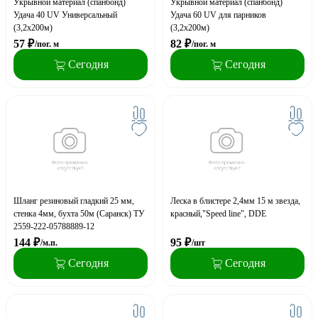
Укрывной материал (спанбонд)
Укрывной материал (спанбонд)
Удача 40 UV Универсальный
Удача 60 UV для парников
(3,2х200м)
(3,2х200м)
57
₽
82
₽
/пог. м
/пог. м
Сегодня
Сегодня
Шланг резиновый гладкий 25 мм,
Леска в блистере 2,4мм 15 м звезда,
стенка 4мм, бухта 50м (Саранск) ТУ
красный,"Speed line", DDE
2559-222-05788889-12
144
₽
95
₽
/м.п.
/шт
Сегодня
Сегодня