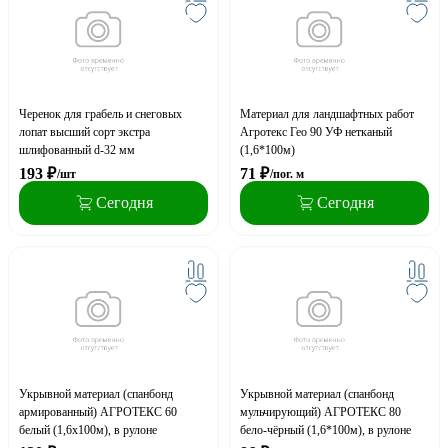
Черенок для грабель и снеговых
Материал для ландшафтных работ
лопат высший сорт экстра
Агротекс Гео 90 УФ нетканый
шлифованный d-32 мм
(1,6*100м)
193
₽
71
₽
/шт
/пог. м
Сегодня
Сегодня
Укрывной материал (спанбонд
Укрывной материал (спанбонд
армированный) АГРОТЕКС 60
мульчирующий) АГРОТЕКС 80
белый (1,6х100м), в рулоне
бело-чёрный (1,6*100м), в рулоне