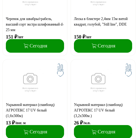
Черенок для швабры/грабель,
Леска в блистере 2,4мм 15м витой
высший сорт экстра шлифованный d-
квадрат, голубой, "Still line", DDE
25 мм
151
₽
150
₽
/шт
/шт
Сегодня
Сегодня
Укрывной материал (спанбонд)
Укрывной материал (спанбонд)
АГРОТЕКС 17 UV белый
АГРОТЕКС 17 UV белый
(1,6х500м)
(3,2х500м.)
13
₽
26
₽
/пог. м
/м.п.
Сегодня
Сегодня