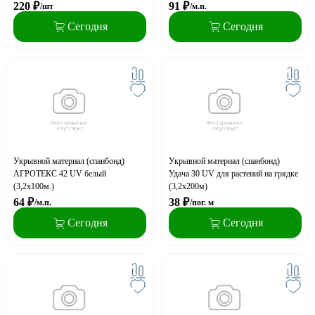
220
₽
91
₽
/шт
/м.п.
Сегодня
Сегодня
Укрывной материал (спанбонд)
Укрывной материал (спанбонд)
АГРОТЕКС 42 UV белый
Удача 30 UV для растений на грядке
(3,2х100м.)
(3,2х200м)
64
₽
38
₽
/м.п.
/пог. м
Сегодня
Сегодня