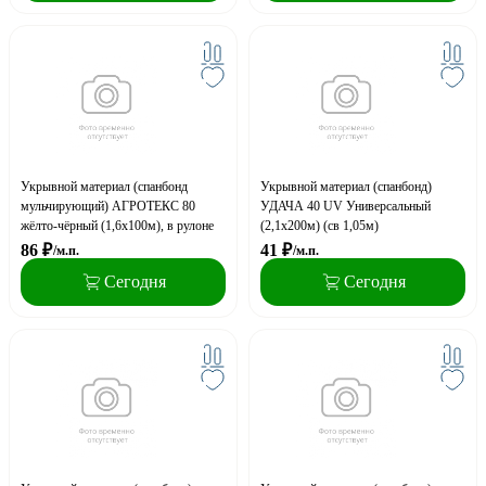
Укрывной материал (спанбонд
Укрывной материал (спанбонд)
мульчирующий) АГРОТЕКС 80
УДАЧА 40 UV Универсальный
жёлто-чёрный (1,6х100м), в рулоне
(2,1х200м) (св 1,05м)
86
₽
41
₽
/м.п.
/м.п.
Сегодня
Сегодня