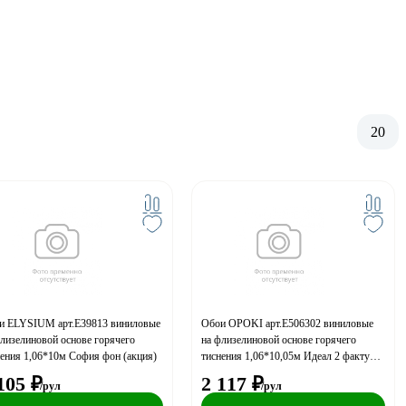
20
и ELYSIUM арт.Е39813 виниловые
Обои OPOKI арт.Е506302 виниловые
лизелиновой основе горячего
на флизелиновой основе горячего
ения 1,06*10м София фон (акция)
тиснения 1,06*10,05м Идеал 2 фактура
элоди серый фон
105
₽
2 117
₽
/рул
/рул