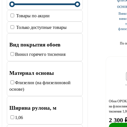
Винил
Товары по акции
вини
т
Только доступные товары
флизе
По п
Вид покрытия обоев
Винил горячего тиснения
Материал основы
Флизелин (на флизелиновой
основе)
Обои OPOKI
на флизелин
Ширина рулона, м
тиснения 1,
Аккреция ко
1,06
2 300