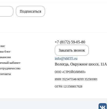
Подписаться
+7 (8172) 59-05-80
 нас
Заказать звонок
аш блог
акансии
info@idd35.ru
ичный кабинет
Вологда, Окружное шоссе, 11А
отрудничество
ООО «СТРОЙОЛИМП»
онтакты
ИНН 3525475546 КПП 352501001
ОГРН 1213500017928