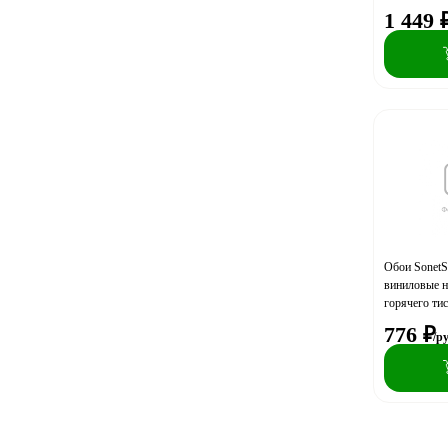
P+S
фон (акция)
1 449
Palitra Family
Palitra Simple
Palitra Style
PRESTIGE COLOR
Profi Deco
RASCH
RENOWA
SonetSharm
SplitStyle
Обои SonetS
StyleDecor
виниловые н
TrendColor
горячего ти
Камилла фон
776
₽
vernissAGe
/р
Victoria Stenova
VILIA
VOG Collection
Wall Up