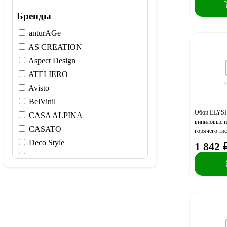
Бренды
anturAGe
AS CREATION
Aspect Design
ATELIERO
Avisto
BelVinil
Обои ELYSI
CASA ALPINA
виниловые н
CASATO
горячего ти
фон (акция)
Deco Style
1 842
Deco-Deco
DIAMOND
DOMANI CASA
DOMINGO
Elysium
ERISMANN