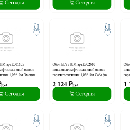
Сегодня
Сегодня
UM арт.Е501105
Обои ELYSIUM арт.Е802610
Обо
а флизелиновой основе
виниловые на флизелиновой основе
вин
снения 1,06*10м Эмоция
горячего тиснения 1,06*10м Саба фон
горя
(акция)
фон 
₽
2 124
₽
1 
/рул
/рул
Сегодня
Сегодня