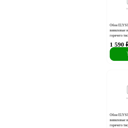
Euro Decor
FIPAR
Freedom
Обои ELYSI
GRANDECO
виниловые н
горячего ти
HOME COLOR
(акция)
1 590
INDUSTRY
MALEX DESIGN
MARBURG
MAX DECOR
Monte Solaro
new AGe
Opoki
Ornamy
Ostima
OVK Design
Обои ELYSI
виниловые н
P&P
горячего ти