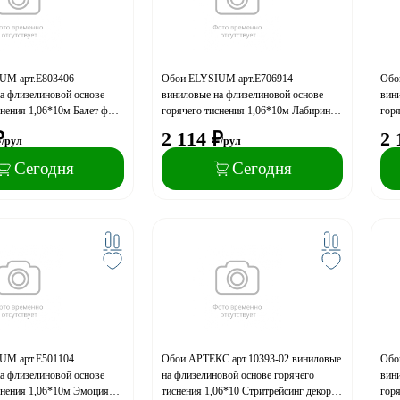
UM арт.Е803406
Обои ELYSIUM арт.Е706914
Обо
а флизелиновой основе
виниловые на флизелиновой основе
вин
снения 1,06*10м Балет фон
горячего тиснения 1,06*10м Лабиринт
горя
фон (акция)
(акц
₽
2 114
₽
2 
/рул
/рул
Сегодня
Сегодня
UM арт.Е501104
Обои АРТЕКС арт.10393-02 виниловые
Обо
а флизелиновой основе
на флизелиновой основе горячего
вин
снения 1,06*10м Эмоция
тиснения 1,06*10 Стритрейсинг декор
горя