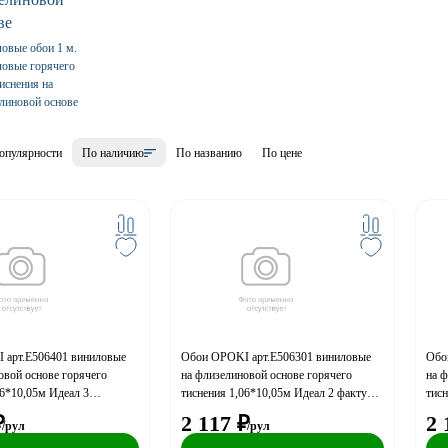
овые обои 1 м.
ловые горячего
иснения на
линовой основе
опулярности
По наличию
По названию
По цене
 арт.Е506401 виниловые
Обои OPOKI арт.Е506301 виниловые
Обо
овой основе горячего
на флизелиновой основе горячего
на ф
06*10,05м Идеал 3
тиснения 1,06*10,05м Идеал 2 фактура
тисн
фе с молоком фон
элоди бежевый фон
₽
2 117
₽
2 
/рул
/рул