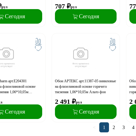
(акция)
Кам
₽
707
₽
77
/рул
/рул
Сегодня
Сегодня
harm арт.Е204301
Обои АРТЕКС арт.11387-05 виниловые
Обо
а флизелиновой основе
на флизелиновой основе горячего
вин
снения 1,06*10,05м
тиснения 1,06*10,05м Альто фон
горя
 (акция)
фон 
2 491
₽
2 
ул
/рул
Сегодня
Сегодня
<
1
2
3
4