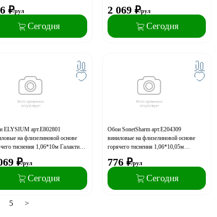
илла фон (акция)
фон (акция)
6
₽
2 069
₽
/рул
/рул
Сегодня
Сегодня
и ELYSIUM арт.Е802801
Обои SonetSharm арт.Е204309
иловые на флизелиновой основе
виниловые на флизелиновой основе
чего тиснения 1,06*10м Галактика
горячего тиснения 1,06*10,05м
(акция)
Камилла фон (акция)
069
₽
776
₽
/рул
/рул
Сегодня
Сегодня
5
>