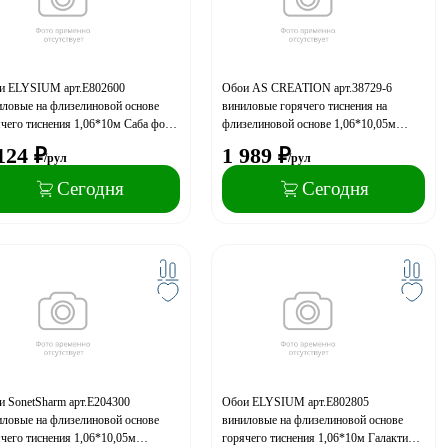
и ELYSIUM арт.Е802600
Обои AS CREATION арт.38729-6
иловые на флизелиновой основе
виниловые горячего тиснения на
чего тиснения 1,06*10м Саба фон
флизелиновой основе 1,06*10,05м
ия)
Garda декор
124
₽
1 989
₽
/рул
/рул
Сегодня
Сегодня
и SonetSharm арт.Е204300
Обои ELYSIUM арт.Е802805
иловые на флизелиновой основе
виниловые на флизелиновой основе
чего тиснения 1,06*10,05м
горячего тиснения 1,06*10м Галактика