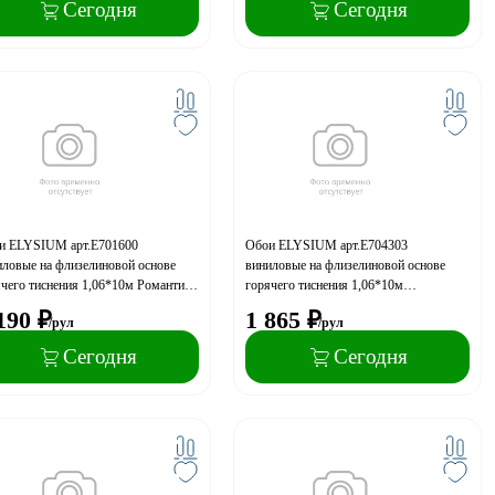
Сегодня
Сегодня
и ELYSIUM арт.Е701600
Обои ELYSIUM арт.Е704303
иловые на флизелиновой основе
виниловые на флизелиновой основе
чего тиснения 1,06*10м Романтика
горячего тиснения 1,06*10м
(акция)
Метрополис фон (акция)
190
₽
1 865
₽
/рул
/рул
Сегодня
Сегодня