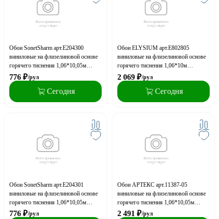
Обои SonetSharm арт.Е204300
Обои ELYSIUM арт.Е802805
виниловые на флизелиновой основе
виниловые на флизелиновой основе
горячего тиснения 1,06*10,05м
горячего тиснения 1,06*10м
Камилла фон (акция)
Галактика фон (акция)
776
₽
2 069
₽
/рул
/рул
Сегодня
Сегодня
Обои SonetSharm арт.Е204301
Обои АРТЕКС арт.11387-05
виниловые на флизелиновой основе
виниловые на флизелиновой основе
горячего тиснения 1,06*10,05м
горячего тиснения 1,06*10,05м
Камилла фон (акция)
Альто фон
776
₽
2 491
₽
/рул
/рул