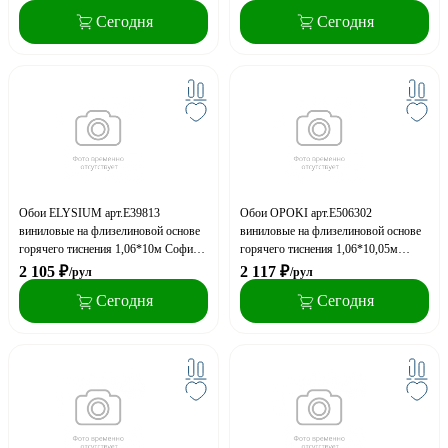
фон
Сегодня
Сегодня
Обои ELYSIUM арт.Е39813
Обои OPOKI арт.Е506302
виниловые на флизелиновой основе
виниловые на флизелиновой основе
горячего тиснения 1,06*10м София
горячего тиснения 1,06*10,05м
фон (акция)
Идеал 2 фактура элоди серый фон
2 105
₽
2 117
₽
/рул
/рул
Сегодня
Сегодня