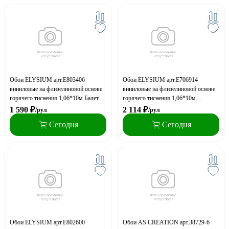
Обои ELYSIUM арт.Е803406
Обои ELYSIUM арт.Е706914
виниловые на флизелиновой основе
виниловые на флизелиновой основе
горячего тиснения 1,06*10м Балет
горячего тиснения 1,06*10м
фон (акция)
Лабиринт фон (акция)
1 590
₽
2 114
₽
/рул
/рул
Сегодня
Сегодня
Обои ELYSIUM арт.Е802600
Обои AS CREATION арт.38729-6