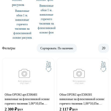
Виниловые
обои 1 м.
Виниловые
виниловые
обои 1 м.
горячего
виниловые
тиснения на
горячего
флизелиновой
тиснения на
основе фон
флизелиновой
основе рисунок
Фильтры
20
Сортировать:
По наличию
Обои OPOKI арт.Е506401
Обои OPOKI арт.Е506301
виниловые на флизелиновой основе
виниловые на флизелиновой основе
горячего тиснения 1,06*10,05м
горячего тиснения 1,06*10,05м
Идеал 3 Аккреция кофе с молоком
Идеал 2 фактура элоди бежевый фон
2 300
₽
2 117
₽
/рул
/рул