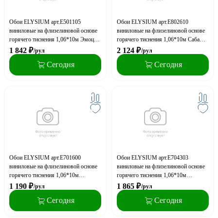
Обои ELYSIUM арт.Е501105
Обои ELYSIUM арт.Е802610
виниловые на флизелиновой основе
виниловые на флизелиновой основе
горячего тиснения 1,06*10м Эмоция
горячего тиснения 1,06*10м Саба
фон (акция)
фон (акция)
1 842
₽
2 124
₽
/рул
/рул
Сегодня
Сегодня
Обои ELYSIUM арт.Е701600
Обои ELYSIUM арт.Е704303
виниловые на флизелиновой основе
виниловые на флизелиновой основе
горячего тиснения 1,06*10м
горячего тиснения 1,06*10м
Романтика фон (акция)
Метрополис фон (акция)
1 190
₽
1 865
₽
/рул
/рул
Сегодня
Сегодня