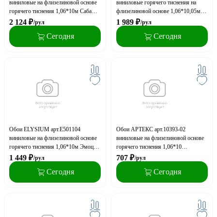
виниловые на флизелиновой основе
виниловые горячего тиснения на
горячего тиснения 1,06*10м Саба
флизелиновой основе 1,06*10,05м
фон (акция)
Garda декор
2 124
₽
1 989
₽
/рул
/рул
Сегодня
Сегодня
Обои ELYSIUM арт.Е501104
Обои АРТЕКС арт.10393-02
виниловые на флизелиновой основе
виниловые на флизелиновой основе
горячего тиснения 1,06*10м Эмоция
горячего тиснения 1,06*10
фон (акция)
Стритрейсинг декор (акция)
1 449
₽
707
₽
/рул
/рул
Сегодня
Сегодня